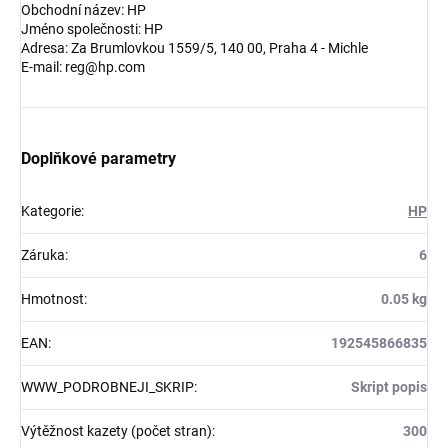
Obchodní název: HP
Jméno společnosti: HP
Adresa: Za Brumlovkou 1559/5, 140 00, Praha 4 - Michle
E-mail: reg@hp.com
Doplňkové parametry
Kategorie
:
HP
Záruka
:
6
Hmotnost
:
0.05 kg
EAN
:
192545866835
WWW_PODROBNEJI_SKRIP
:
Skript popis
Výtěžnost kazety (počet stran)
:
300