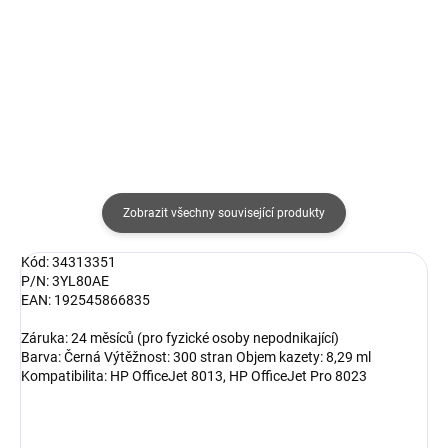
349 Kč bez DPH
360 Kč bez DPH
Do košíku
Do košíku
Zobrazit všechny související produkty
Kód: 34313351
P/N: 3YL80AE
EAN: 192545866835
Záruka: 24 měsíců (pro fyzické osoby nepodnikající)
Barva: Černá Výtěžnost: 300 stran Objem kazety: 8,29 ml
Kompatibilita: HP OfficeJet 8013, HP OfficeJet Pro 8023