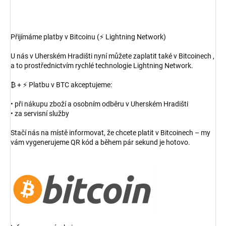
Přijímáme platby v Bitcoinu (⚡ Lightning Network)
U nás v Uherském Hradišti nyní můžete zaplatit také v Bitcoinech ,
a to prostřednictvím rychlé technologie Lightning Network.
₿ + ⚡ Platbu v BTC akceptujeme:
• při nákupu zboží a osobním odběru v Uherském Hradišti
• za servisní služby
Stačí nás na místě informovat, že chcete platit v Bitcoinech – my
vám vygenerujeme QR kód a během pár sekund je hotovo.