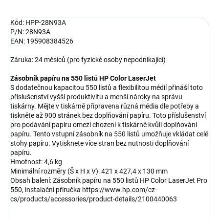
Kód: HPP-28N93A
P/N: 28N93A
EAN: 195908384526
Záruka: 24 měsíců (pro fyzické osoby nepodnikající)
Zásobník papíru na 550 listů HP Color LaserJet
S dodatečnou kapacitou 550 listů a flexibilitou médií přináší toto
příslušenství vyšší produktivitu a menší nároky na správu
tiskárny. Mějte v tiskárně připravena různá média dle potřeby a
tiskněte až 900 stránek bez doplňování papíru. Toto příslušenství
pro podávání papíru omezí chození k tiskárně kvůli doplňování
papíru. Tento vstupní zásobník na 550 listů umožňuje vkládat celé
stohy papíru. Vytisknete více stran bez nutnosti doplňování
papíru.
Hmotnost: 4,6 kg
Minimální rozměry (Š x H x V): 421 x 427,4 x 130 mm
Obsah balení: Zásobník papíru na 550 listů HP Color LaserJet Pro
550, instalační příručka https://www.hp.com/cz-
cs/products/accessories/product-details/2100440063