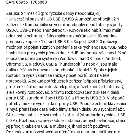
EAN: 8595611706868
Záruka: 24 měsíců (pro fyzické osoby nepodnikající)
• Univerzální pasivní HUB USB-C/USB-A umožňuje připojit až 4
zařízení. • Kompatibilní se všemi notebooky nebo tablety s porty
USB-A, USB-C nebo Thunderbolt. • Kovové tělo nabízí maximální
odolnost a ochranu. • Díky malým rozměrům se HUB snadno
přenáší i v kapse. • 1x port USB 3.0 a 3x port USB 2.0 nabízejí
možnost připojení různých periferií a také rychlého HDD/SSD nebo
flash disku pro rychlý přenos dat. • HUB podporuje všechny běžné
současné operační systémy (Windows, macOS, Linux, Android,
Chrome OS, iPadOS). USB a Thunderbolt“ 3 nebo 4 jsou stále
oblíbenější porty dnešních notebooků a tabletů. Spolu s jejich
rostoucím využíváním se snižuje počet portů USB na těle
notebooků. A pokud potřebujete k zařízení připojit příslušenství,
pro které ještě nemáte dostatek portů, můžete použít tento malý,
ale šikovný rozbočovač. S tímto rozbočovačem získáte 4 další
porty USB: standardní port USB 3.0 a tři porty USB 2.0. V případě
potřeby můžete využít i další porty USB. Připojte externí klávesnici
a myš, přenášejte data nebo filmy z flash disku USB rychlostí až 5
Gb/s nebo nabíjejte svá mobilní zařízení (standardní rychlost USB
0,9 A). Rozbočovač nevyžaduje instalaci žádných ovladačů, stačí
jej připojit kabelem USB a můžete jej ihned začít používat.
Rozbočovač má vestavěnou přepěťovou ochranu počítače pro