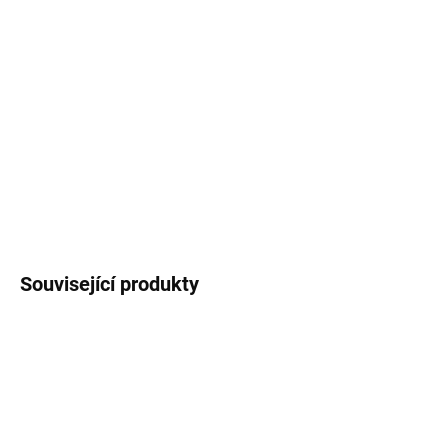
10.8.2026
MOŽNOSTI
DORUČENÍ
−
+
Přidat do košíku
DETAILNÍ INFORMACE
ZEPTAT SE
HLÍDAT
Související produkty