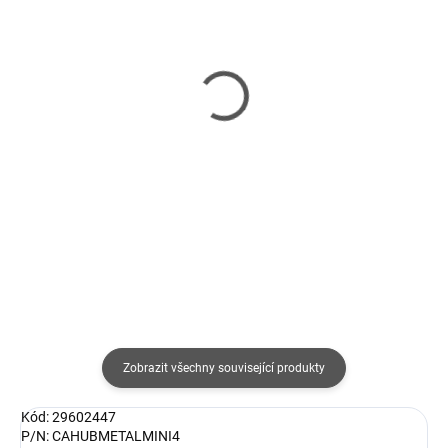
SKLADEM
SKLADEM
(>5 KS)
(5 KS)
Lenovo USB-C Slim
ASUS DC310 USB-C
Travel Dock
Stand Dock
1 646 Kč
3 791 Kč
1 360 Kč bez DPH
3 133 Kč bez DPH
Do košíku
Do košíku
Zobrazit všechny související produkty
Kód: 29602447
P/N: CAHUBMETALMINI4