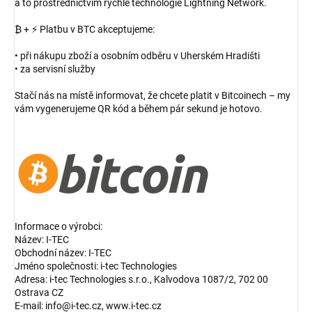
a to prostřednictvím rychlé technologie Lightning Network.
₿ + ⚡ Platbu v BTC akceptujeme:
• při nákupu zboží a osobním odběru v Uherském Hradišti
• za servisní služby
Stačí nás na místě informovat, že chcete platit v Bitcoinech – my
vám vygenerujeme QR kód a během pár sekund je hotovo.
Informace o výrobci:
Název: I-TEC
Obchodní název: I-TEC
Jméno společnosti: i-tec Technologies
Adresa: i-tec Technologies s.r.o., Kalvodova 1087/2, 702 00
Ostrava CZ
E-mail: info@i-tec.cz, www.i-tec.cz