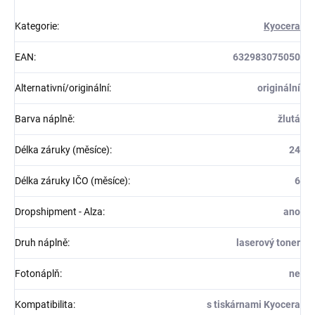
Kategorie
:
Kyocera
EAN
:
632983075050
Alternativní/originální
:
originální
Barva náplně
:
žlutá
Délka záruky (měsíce)
:
24
Délka záruky IČO (měsíce)
:
6
Dropshipment - Alza
:
ano
Druh náplně
:
laserový toner
Fotonáplň
:
ne
Kompatibilita
:
s tiskárnami Kyocera