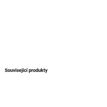
−
+
Přidat do košíku
Kyocera TK-5440Y; ZÁKLADNÍ SPECIFIKACE; Pro tiskárny:
Kyocera ECOSYS PA2100cx, PA2100cwx, MA2100cfx,
MA2100cwfx; Barva: žlutá; Výdrž: 2400 stran...
DETAILNÍ INFORMACE
ZEPTAT SE
HLÍDAT
Související produkty