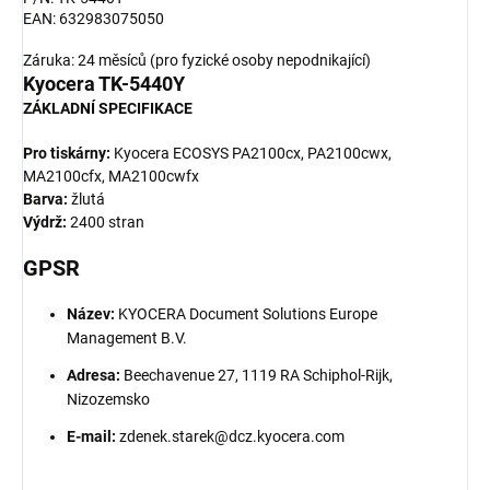
EAN: 632983075050
Záruka: 24 měsíců (pro fyzické osoby nepodnikající)
Kyocera TK-5440Y
ZÁKLADNÍ SPECIFIKACE
Pro tiskárny:
Kyocera ECOSYS PA2100cx, PA2100cwx,
MA2100cfx, MA2100cwfx
Barva:
žlutá
Výdrž:
2400 stran
GPSR
Název:
KYOCERA Document Solutions Europe
Management B.V.
Adresa:
Beechavenue 27, 1119 RA Schiphol-Rijk,
Nizozemsko
E-mail:
zdenek.starek@dcz.kyocera.com