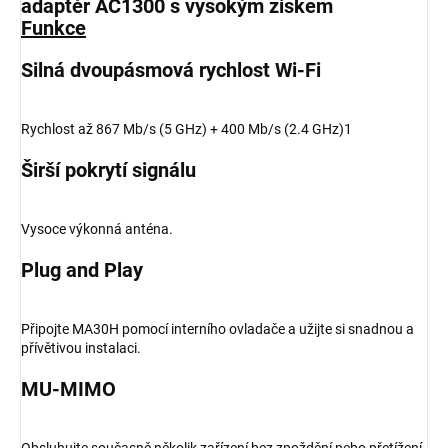
adaptér AC1300 s vysokým ziskem
Funkce
Silná dvoupásmová rychlost Wi-Fi
Rychlost až 867 Mb/s (5 GHz) + 400 Mb/s (2.4 GHz)1
Širší pokrytí signálu
Vysoce výkonná anténa.
Plug and Play
Připojte MA30H pomocí interního ovladače a užijte si snadnou a
přívětivou instalaci.
MU-MIMO
Obsluhujte současně několik zařízení bez zpoždění nebo přetížení