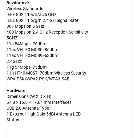
Bezdrátové
Wireless Standards
IEEE 802.11 a/n/ac 5 GHz
IEEE 802.11 b/g/n 2.4 GH Signal Rate
867 Mbps on 5 GHz
400 Mbps on 2.4 GHz Reception Sensitivity
5GHZ:
11a 54Mbps -76dbm
11ac VHT80 MCS0 -86dbm
11ac VHT80 MCS9 -63dbm
2.4GHz:
11g 54Mbps -75dBm
11n HT40 MCS7 -70dbm Wireless Security
WPA-PSK/WPA2-PSK/WPA3-SAE
Hardware
Dimensions (W X D X H)
57.8 × 16.8 × 173.4 mm Interfaces
USB 2.0 Antenna Type
1 External High Gain 5dBi Antenna LED
Status