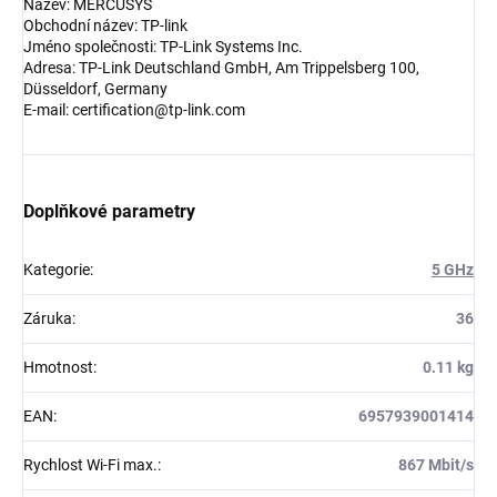
Název: MERCUSYS
Obchodní název: TP-link
Jméno společnosti: TP-Link Systems Inc.
Adresa: TP-Link Deutschland GmbH, Am Trippelsberg 100,
Düsseldorf, Germany
E-mail: certification@tp-link.com
Doplňkové parametry
Kategorie
:
5 GHz
Záruka
:
36
Hmotnost
:
0.11 kg
EAN
:
6957939001414
Rychlost Wi-Fi max.
:
867 Mbit/s