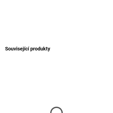
−
+
Přidat do košíku
DETAILNÍ INFORMACE
ZEPTAT SE
HLÍDAT
Související produkty
SKLADEM
VYPRODÁNO
(2 KS)
Delock Stolní Hub USB
ATEN US224-AT 2 PORT
3.0 3-portový + čtečka