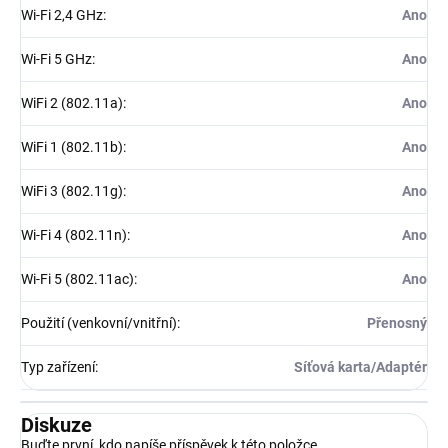
Wi-Fi 2,4 GHz
:
Ano
Wi-Fi 5 GHz
:
Ano
WiFi 2 (802.11a)
:
Ano
WiFi 1 (802.11b)
:
Ano
WiFi 3 (802.11g)
:
Ano
Wi-Fi 4 (802.11n)
:
Ano
Wi-Fi 5 (802.11ac)
:
Ano
Použití (venkovní/vnitřní)
:
Přenosný
Typ zařízení
:
Síťová karta/Adaptér
Diskuze
Buďte první, kdo napíše příspěvek k této položce.