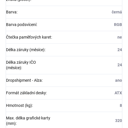
Barva
:
černá
Barva podsvícení
:
RGB
Čtečka paměťových karet
:
ne
Délka záruky (měsíce)
:
24
Délka záruky IČO
24
(měsíce)
:
Dropshipment - Alza
:
ano
Formát základní desky
:
ATX
Hmotnost (kg)
:
8
Max. délka grafické karty
320
(mm)
: