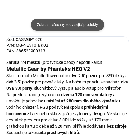
Zobrazit všechny související produkty
Kód: CASMGP1020
P/N: MG-NE510_BK02
EAN: 886523900313
Záruka: 24 měsíců (pro fyzické osoby nepodnikající)
Metallic Gear by Phanteks NEO V2
Skříň formátu Middle Tower nabízí
dvě 2,5"
pozice pro SSD disky a
dvě 3,5"
pozice pro pevné disky. Na bočním panelu se nachází
dva
USB 3.0 porty
, sluchátkový výstup a audio vstup pro mikrofon.
Na přední straně je vybavena
dvěma 120 mm ventilátory
a
umožňuje pohodlné umístění
až 280 mm dlouhého výměníku
vodního chlazení. RGB podsvícení spolu s
průhlednými
bočnicemi
z tvrzeného skla zajišťuje vytříbený design. Ve skříni je
dostatek prostoru pro chladič CPU do výšky až 170 mm a
grafickou kartu o délce až 320 mm. Skříň je dodávána
bez zdroje
.
Součástí je také
sada prachových filtrů
.