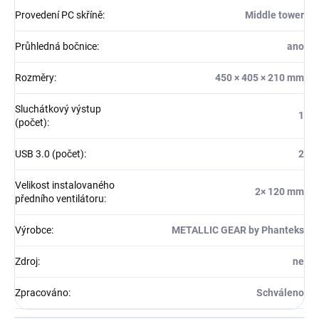
Provedení PC skříně
:
Middle tower
Průhledná bočnice
:
ano
Rozměry
:
450 × 405 × 210 mm
Sluchátkový výstup
1
(počet)
:
USB 3.0 (počet)
:
2
Velikost instalovaného
2× 120 mm
předního ventilátoru
:
Výrobce
:
METALLIC GEAR by Phanteks
Zdroj
:
ne
Zpracováno
:
Schváleno