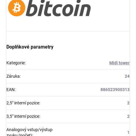
Doplňkové parametry
Kategorie
:
Midi tower
Záruka
:
24
EAN
:
886523900313
2,5" interní pozice
:
2
3,5" interní pozice
:
2
Analogový vstup/výstup
1
zvuku (počet)
: