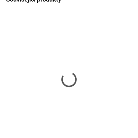
SKLADEM
SKLADEM
(3 KS)
(>5 KS)
AIREN FAN RedWings92
Endorfy ventilátor
Deluxe
Zephyr 92 / 92 mm
215 Kč
92 Kč
178 Kč bez DPH
76 Kč bez DPH
Do košíku
Do košíku