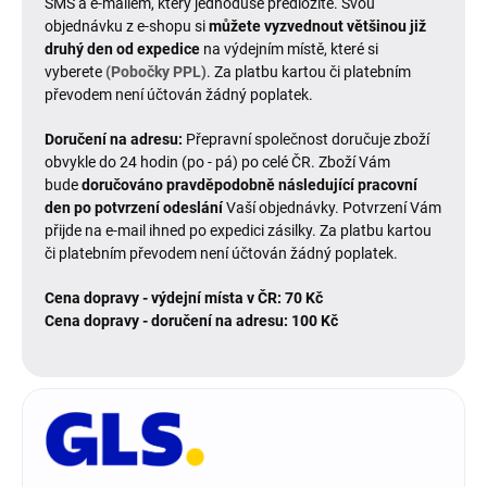
SMS a e-mailem, který jednoduše předložíte. Svou
objednávku z e-shopu si
můžete vyzvednout většinou již
druhý den od expedice
na výdejním místě, které si
vyberete
(Pobočky PPL)
. Za platbu kartou či platebním
převodem není účtován žádný poplatek.
Doručení na adresu:
Přepravní společnost doručuje zboží
obvykle do 24 hodin (po - pá) po celé ČR. Zboží Vám
bude
doručováno pravděpodobně následující pracovní
den po potvrzení odeslání
Vaší objednávky. Potvrzení Vám
přijde na e-mail ihned po expedici zásilky. Za platbu kartou
či platebním převodem není účtován žádný poplatek.
Cena dopravy - výdejní místa v ČR: 70 Kč
Cena dopravy - doručení na adresu: 100 Kč