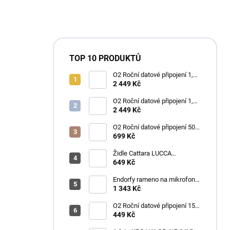
TOP 10 PRODUKTŮ
O2 Roční datové připojení 1,2
TB
2 449 Kč
O2 Roční datové připojení 1,2
TB
2 449 Kč
O2 Roční datové připojení 50
GB
699 Kč
Židle Cattara LUCCA
kempingová skládací modrá
649 Kč
Endorfy rameno na mikrofon
Broadcast Low Profile Boom
1 343 Kč
Arm / 360st. rotace / kulová
hlava / černý
O2 Roční datové připojení 15
GB
449 Kč