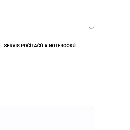
PRÁZDNÝ KOŠÍK
NÁKUPNÍ
KOŠÍK
SERVIS POČÍTAČŮ A NOTEBOOKŮ
ě