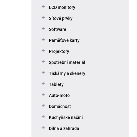
p
LCD monitory
a
n
Síťové prvky
e
Software
l
Paměťové karty
Projektory
Spotřební materiál
Tiskárny a skenery
Tablety
Auto-moto
Domácnost
Kuchyňské náčiní
Dílna a zahrada