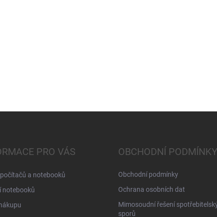
ORMACE PRO VÁS
OBCHODNÍ PODMÍNK
Obchodní podmínky
 počítačů a notebooků
Ochrana osobních dat
í notebooků
Mimosoudní řešení spotřebitelsk
 nákupu
sporů