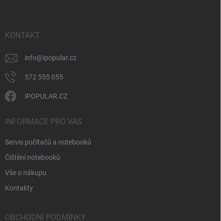
p
a
t
í
KONTAKT
info
@
ipopular.cz
572 555 055
iPOPULAR.CZ
INFORMACE PRO VÁS
Servis počítačů a notebooků
Čištění notebooků
Vše o nákupu
Kontakty
OBCHODNÍ PODMÍNKY