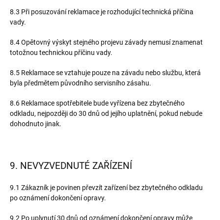
8.3 Při posuzování reklamace je rozhodující technická příčina
vady.
8.4 Opětovný výskyt stejného projevu závady nemusí znamenat
totožnou technickou příčinu vady.
8.5 Reklamace se vztahuje pouze na závadu nebo službu, která
byla předmětem původního servisního zásahu.
8.6 Reklamace spotřebitele bude vyřízena bez zbytečného
odkladu, nejpozději do 30 dnů od jejího uplatnění, pokud nebude
dohodnuto jinak.
9. NEVYZVEDNUTÉ ZAŘÍZENÍ
9.1 Zákazník je povinen převzít zařízení bez zbytečného odkladu
po oznámení dokončení opravy.
9.2 Po uplynutí 30 dnů od oznámení dokončení opravy může