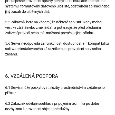
pro úspěšné provedení opravy nezbytná reinstalace operačního
systému, formátování datového úložiště, odstranění aplikací nebo
jiný zásah do uložených dat.
5.5 Zákazník bere na vědomí, že některé servisní úkony mohou
vést ke ztrátě nebo změně dat, a potvrzuje, že před předáním
zařízení provedl nebo měl možnost provést jejich zálohu.
5.6 Servis neodpovídá za funkčnost, dostupnost ani kompatibilitu
software instalovaného zákazníkem po provedení servisního
zásahu.
6. VZDÁLENÁ PODPORA
6.1 Servis může poskytovat služby prostřednictvím vzdáleného
přístupu.
6.2 Zákazník uděluje souhlas s připojením technika po dobu
nezbytnou k provedení objednané služby.