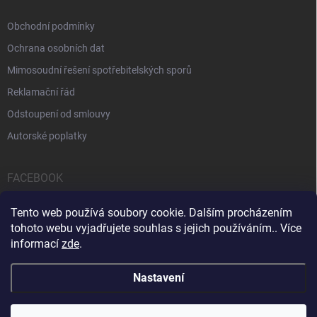
Obchodní podmínky
Ochrana osobních dat
Mimosoudní řešení spotřebitelských sporů
Reklamační řád
Odstoupení od smlouvy
Autorské poplatky
FACEBOOK
Tento web používá soubory cookie. Dalším procházením
tohoto webu vyjadřujete souhlas s jejich používáním.. Více
informací
zde
.
Servis počítačů a notebooků
Čištění notebooků
Kontakty
Nastavení