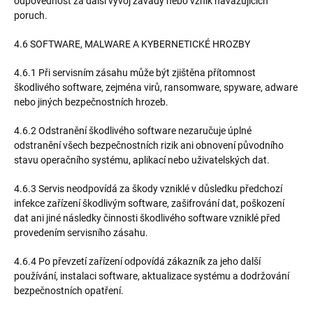
odpovědnost za další vývoj závady nebo vznik navazujících
poruch.
4.6 SOFTWARE, MALWARE A KYBERNETICKÉ HROZBY
4.6.1 Při servisním zásahu může být zjištěna přítomnost
škodlivého software, zejména virů, ransomware, spyware, adware
nebo jiných bezpečnostních hrozeb.
4.6.2 Odstranění škodlivého software nezaručuje úplné
odstranění všech bezpečnostních rizik ani obnovení původního
stavu operačního systému, aplikací nebo uživatelských dat.
4.6.3 Servis neodpovídá za škody vzniklé v důsledku předchozí
infekce zařízení škodlivým software, zašifrování dat, poškození
dat ani jiné následky činnosti škodlivého software vzniklé před
provedením servisního zásahu.
4.6.4 Po převzetí zařízení odpovídá zákazník za jeho další
používání, instalaci software, aktualizace systému a dodržování
bezpečnostních opatření.