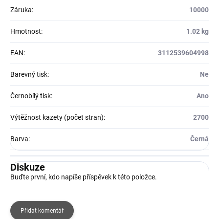
Záruka
:
10000
Hmotnost
:
1.02 kg
EAN
:
3112539604998
Barevný tisk
:
Ne
Černobílý tisk
:
Ano
Výtěžnost kazety (počet stran)
:
2700
Barva
:
Černá
Diskuze
Buďte první, kdo napíše příspěvek k této položce.
Přidat komentář