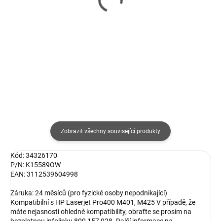
1x10 štítků Dk-22210
nenatíraný,bílá,role a 50
251 Kč
bm
520 Kč
207 Kč bez DPH
430 Kč bez DPH
Do košíku
Detail
Zobrazit všechny související produkty
Kód: 34326170
P/N: K15589OW
EAN: 3112539604998
Záruka: 24 měsíců (pro fyzické osoby nepodnikající)
Kompatibilní s HP Laserjet Pro400 M401, M425 V případě, že
máte nejasnosti ohledně kompatibility, obraťte se prosím na
bezplatnou infolinku 800 157 928. Další informace na