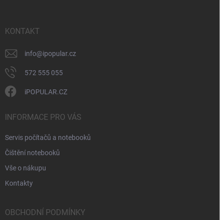
a
t
í
KONTAKT
info
@
ipopular.cz
572 555 055
iPOPULAR.CZ
INFORMACE PRO VÁS
Servis počítačů a notebooků
Čištění notebooků
Vše o nákupu
Kontakty
OBCHODNÍ PODMÍNKY