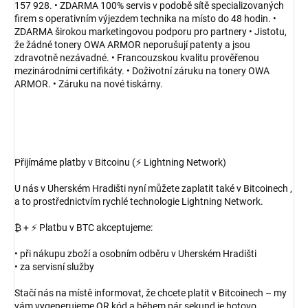
157 928. • ZDARMA 100% servis v podobě sítě specializovaných
firem s operativním výjezdem technika na místo do 48 hodin. •
ZDARMA širokou marketingovou podporu pro partnery • Jistotu,
že žádné tonery OWA ARMOR neporušují patenty a jsou
zdravotně nezávadné. • Francouzskou kvalitu prověřenou
mezinárodními certifikáty. • Doživotní záruku na tonery OWA
ARMOR. • Záruku na nové tiskárny.
Přijímáme platby v Bitcoinu (⚡ Lightning Network)
U nás v Uherském Hradišti nyní můžete zaplatit také v Bitcoinech ,
a to prostřednictvím rychlé technologie Lightning Network.
₿ + ⚡ Platbu v BTC akceptujeme:
• při nákupu zboží a osobním odběru v Uherském Hradišti
• za servisní služby
Stačí nás na místě informovat, že chcete platit v Bitcoinech – my
vám vygenerujeme QR kód a během pár sekund je hotovo.