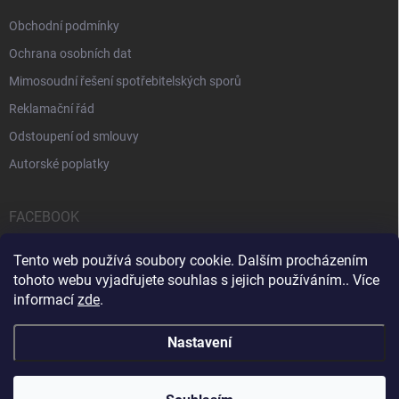
Obchodní podmínky
Ochrana osobních dat
Mimosoudní řešení spotřebitelských sporů
Reklamační řád
Odstoupení od smlouvy
Autorské poplatky
FACEBOOK
Tento web používá soubory cookie. Dalším procházením
tohoto webu vyjadřujete souhlas s jejich používáním.. Více
informací
zde
.
Servis počítačů a notebooků
Čištění notebooků
Kontakty
Nastavení
Copyright 2026
iPOPULAR.CZ
. Všechna práva vyhrazena.