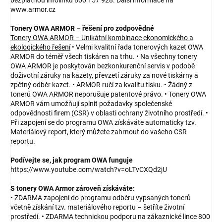
www.armor.cz
Tonery OWA ARMOR – řešení pro zodpovědné
Tonery OWA ARMOR – Unikátní kombinace ekonomického a
ekologického řešení
• Velmi kvalitní řada tonerových kazet OWA
ARMOR do téměř všech tiskáren na trhu. • Na všechny tonery
OWA ARMOR je poskytován bezkonkurenční servis v podobě
doživotní záruky na kazety, převzetí záruky za nové tiskárny a
zpětný odběr kazet. • ARMOR ručí za kvalitu tisku. • Žádný z
tonerů OWA ARMOR neporušuje patentové právo. • Tonery OWA
ARMOR vám umožňují splnit požadavky společenské
odpovědnosti firem (CSR) v oblasti ochrany životního prostředí. •
Při zapojení se do programu OWA získáváte automaticky tzv.
Materiálový report, který můžete zahrnout do vašeho CSR
reportu.
Podívejte se, jak program OWA funguje
https://www.youtube.com/watch?v=oLTvCXQd2jU
S tonery OWA Armor zároveň získáváte:
• ZDARMA zapojení do programu odběru vypsaných tonerů
včetně získání tzv. materiálového reportu – šetříte životní
prostředí. • ZDARMA technickou podporu na zákaznické lince 800