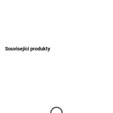
−
+
Přidat do košíku
DETAILNÍ INFORMACE
ZEPTAT SE
HLÍDAT
Související produkty
SKLADEM
VYPRODÁNO
(1 KS)
Europapier SMART LINE
Brother 29mm x 30,48m,
Inkjet-Plotter papír,