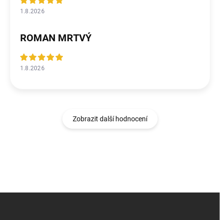
1.8.2026
ROMAN MRTVÝ
1.8.2026
Zobrazit další hodnocení
Z
á
p