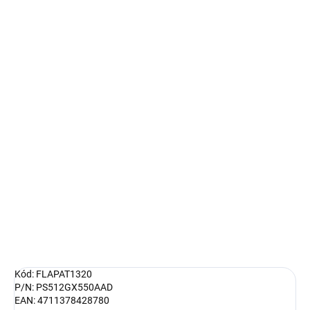
DORUČIT DO:
11.8.2026
MOŽNOSTI
DORUČENÍ
−
+
Přidat do košíku
Patriot Xporter X550 – vysokorychlostní přenos dat napříč
zařízeními Flashdisk Patriot Xporter X550 představuje moderní a
snadno přenosné úložiště pro vaše digitální data. Disponuje obří
kapacitou 512 GB , která je ideální pro velmi náročné činnost...
DETAILNÍ INFORMACE
ZEPTAT SE
HLÍDAT
Kód: FLAPAT1320
P/N: PS512GX550AAD
EAN: 4711378428780