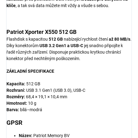
klíče
, a tak svá data můžete mít vždy a všude s sebou.
Patriot Xporter X550 512 GB
Flashdisk s kapacitou
512 GB
nabízející rychlost čtení
až 80 MB/s
.
Díky konektorům
USB 3.2 Gen1 a USB-C
jej snadno připojíte k
řadě různých zařízení. Disponuje praktickou krytkou chránící
konektor před nechtěným poškozením.
ZÁKLADNÍ SPECIFIKACE
Kapacita:
512 GB
Rozhraní:
USB 3.1 Gen1 (USB 3.0), USB-C
Rozměry:
68,4 × 19,1 × 10,4 mm
Hmotnost:
10 g
Barva:
bílá–modrá
GPSR
Název:
Patriot Memory BV