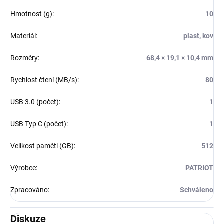
Hmotnost (g)
:
10
Materiál
:
plast, kov
Rozměry
:
68,4 × 19,1 × 10,4 mm
Rychlost čtení (MB/s)
:
80
USB 3.0 (počet)
:
1
USB Typ C (počet)
:
1
Velikost paměti (GB)
:
512
Výrobce
:
PATRIOT
Zpracováno
:
Schváleno
Diskuze