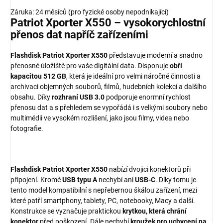
Záruka: 24 měsíců (pro fyzické osoby nepodnikající)
Patriot Xporter X550 – vysokorychlostní
přenos dat napříč zařízeními
Flashdisk Patriot Xporter X550
představuje moderní a snadno
přenosné úložiště pro vaše digitální data. Disponuje
obří
kapacitou 512 GB
, která je ideální pro velmi náročné činnosti a
archivaci objemných souborů, filmů, hudebních kolekcí a dalšího
obsahu. Díky
rozhraní USB 3.0
podporuje enormní rychlost
přenosu dat a s přehledem se vypořádá i s velkými soubory nebo
multimédii ve vysokém rozlišení, jako jsou filmy, videa nebo
fotografie.
Flashdisk Patriot Xporter X550
nabízí dvojici konektorů při
připojení. Kromě
USB typu A
nechybí ani
USB-C
. Díky tomu je
tento model kompatibilní s nepřebernou škálou zařízení, mezi
které patří smartphony, tablety, PC, notebooky, Macy a další.
Konstrukce se vyznačuje praktickou
krytkou, která chrání
konektor
před poškození. Dále nechybí
kroužek pro uchycení na