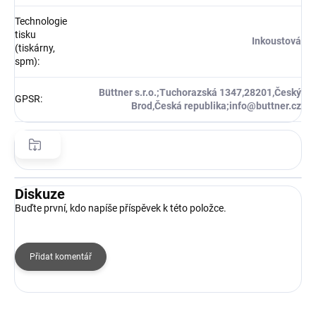
Technologie
tisku
Inkoustová
(tiskárny,
spm)
:
Büttner s.r.o.;Tuchorazská 1347,28201,Český
GPSR
:
Brod,Česká republika;info@buttner.cz
Diskuze
Buďte první, kdo napíše příspěvek k této položce.
Přidat komentář