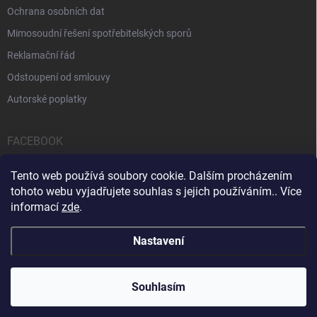
Ochrana osobních dat
Mimosoudní řešení spotřebitelských sporů
Reklamační řád
Odstoupení od smlouvy
Autorské poplatky
FACEBOOK
Tento web používá soubory cookie. Dalším procházením
tohoto webu vyjadřujete souhlas s jejich používáním.. Více
informací
zde
.
Servis počítačů a notebooků
Čištění notebooků
Kontakty
Nastavení
Copyright 2026
iPOPULAR.CZ
. Všechna práva vyhrazena.
Souhlasím
Vytvořil Shoptet