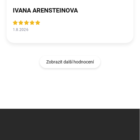
IVANA ARENSTEINOVA
1.8.2026
Zobrazit další hodnocení
Z
á
p
a
t