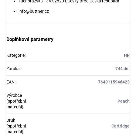
Tuchorazská 1347,28201,Český Brod,Česká republika
info@buttner.cz
Doplňkové parametry
Kategorie
:
HP
Záruka
:
744 dní
EAN
:
7640115946423
Výrobce
(spotřební
Peach
materiál)
:
Druh
(spotřební
Cartridge
materiál)
: