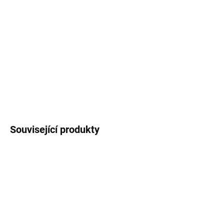
Kapacita 23 (ml) Výnos proti originálu 119% Životnost 620 Barva
Černá (black) CHIP ANO Peach ID PI300-12 Výrobce Peach Výnos
620 Kompatibilní tiskárny HP DeskJet 450 CBI|HP DeskJet 450
CI|HP DeskJet 450 Series|HP DeskJet 450 WBT|H
DETAILNÍ INFORMACE
ZEPTAT SE
HLÍDAT
Související produkty