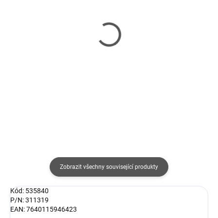
SKLADEM
(>5 KS)
Brother 38mm x 30.48m,
Z-Select
bílá, DK22225
2000D,100x50mm,1370ks/
role
390 Kč
503 Kč
322 Kč bez DPH
416 Kč bez DPH
Do košíku
Do košíku
Zobrazit všechny související produkty
Kód: 535840
P/N: 311319
EAN: 7640115946423