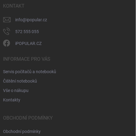
í
KONTAKT
info
@
ipopular.cz
572 555 055
iPOPULAR.CZ
INFORMACE PRO VÁS
Servis počítačů a notebooků
Čištění notebooků
Vše o nákupu
Kontakty
OBCHODNÍ PODMÍNKY
Obchodní podmínky