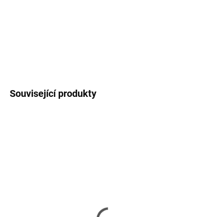
−
+
Přidat do košíku
DETAILNÍ INFORMACE
ZEPTAT SE
HLÍDAT
Související produkty
ZDARMA
SKLADEM
SKLADEM
(>5 KS)
(3 KS)
ADATA XPG case VALOR
Be quiet! skříň DARK