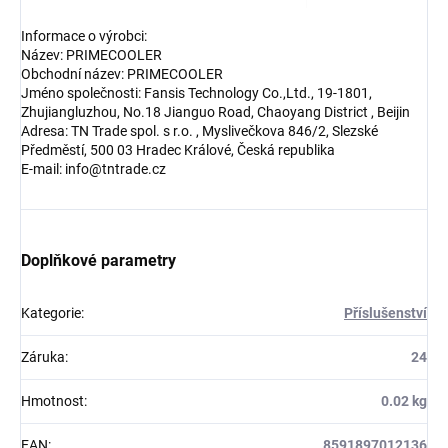
Informace o výrobci:
Název: PRIMECOOLER
Obchodní název: PRIMECOOLER
Jméno společnosti: Fansis Technology Co.,Ltd., 19-1801,
Zhujiangluzhou, No.18 Jianguo Road, Chaoyang District , Beijin
Adresa: TN Trade spol. s r.o. , Myslivečkova 846/2, Slezské
Předměstí, 500 03 Hradec Králové, Česká republika
E-mail: info@tntrade.cz
Doplňkové parametry
Kategorie
:
Příslušenství
Záruka
:
24
Hmotnost
:
0.02 kg
EAN
:
8591897012136