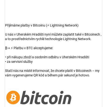
Přijímáme platby v Bitcoinu (⚡ Lightning Network)
U nás v Uherském Hradišti nyní můžete zaplatit také v Bitcoinech ,
a to prostřednictvím rychlé technologie Lightning Network.
₿ + ⚡ Platbu v BTC akceptujeme:
• při nákupu zboží a osobním odběru v Uherském Hradišti
• za servisní služby
Stačí nás na místě informovat, že chcete platit v Bitcoinech – my
vám vygenerujeme QR kód a během pár sekund je hotovo.