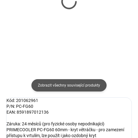
MESH Mid-Tower, bez
BASE PRO 901 Window /
zdroje, 4x 120mm Fan,
MidT / bez zdroje / 1x
Černá
USB-C + 4x USB3 /
952 Kč
5 761 Kč
průhledná bočnice / bílá
787 Kč bez DPH
4 761 Kč bez DPH
Do košíku
Do košíku
Zobrazit všechny související produkty
Kód: 201062961
P/N: PC-FG60
EAN: 8591897012136
Záruka: 24 měsíců (pro fyzické osoby nepodnikající)
PRIMECOOLER PC-FG60 60mm - kryt větráčku - pro zamezení
přístupu k vrtulím, lze použít i jako ozdobný kryt