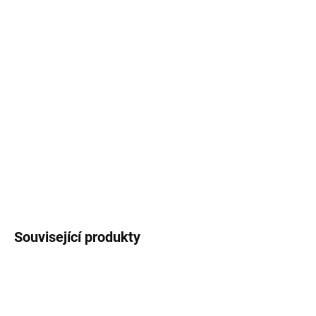
−
+
Přidat do košíku
PrintLine kompatibilní s DYMO 11354 (S0722540); Kvalitní etikety
o rozměrech 57 x 32 mm pro tiskárny štítků DYMO. ZÁKLADNÍ
SPECIFIKACE; Typ: role; Barva: bílá; Rozměry štítků: 57 x 32 mm;
Počet kusů: 1000; Pro tiskárny: DYMO LabelWriter 450, 450 Duo,
...
DETAILNÍ INFORMACE
ZEPTAT SE
HLÍDAT
Související produkty