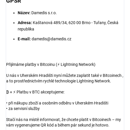
GPSR
Název:
Damedis s.r.o.
Adresa:
Kaštanová 489/34, 620 00 Brno - Tuřany, Česká
republika
E-mail:
damedis@damedis.cz
Přijímáme platby v Bitcoinu (⚡ Lightning Network)
U nás v Uherském Hradišti nyní můžete zaplatit také v Bitcoinech ,
a to prostřednictvím rychlé technologie Lightning Network.
₿ + ⚡ Platbu v BTC akceptujeme:
• při nákupu zboží a osobním odběru v Uherském Hradišti
• za servisní služby
Stačí nás na místě informovat, že chcete platit v Bitcoinech – my
vám vygenerujeme QR kód a během pár sekund je hotovo.