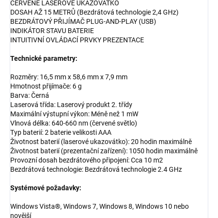
ČERVENÉ LASEROVÉ UKAZOVÁTKO
DOSAH AŽ 15 METRŮ (Bezdrátová technologie 2,4 GHz)
BEZDRÁTOVÝ PŘIJÍMAČ PLUG-AND-PLAY (USB)
INDIKÁTOR STAVU BATERIE
INTUITIVNÍ OVLÁDACÍ PRVKY PREZENTACE
Technické parametry:
Rozměry: 16,5 mm x 58,6 mm x 7,9 mm
Hmotnost přijímače: 6 g
Barva: Černá
Laserová třída: Laserový produkt 2. třídy
Maximální výstupní výkon: Méně než 1 mW
Vlnová délka: 640-660 nm (červené světlo)
Typ baterií: 2 baterie velikosti AAA
Životnost baterií (laserové ukazovátko): 20 hodin maximálně
Životnost baterií (prezentační zařízení): 1050 hodin maximálně
Provozní dosah bezdrátového připojení: Cca 10 m2
Bezdrátová technologie: Bezdrátová technologie 2.4 GHz
Systémové požadavky:
Windows Vista®, Windows 7, Windows 8, Windows 10 nebo
novější