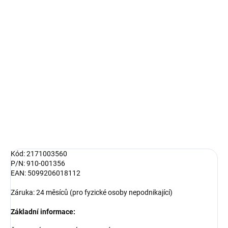
DORUČIT DO:
11.8.2026
MOŽNOSTI
DORUČENÍ
−
+
Přidat do košíku
DETAILNÍ INFORMACE
ZEPTAT SE
HLÍDAT
Kód: 2171003560
P/N: 910-001356
EAN: 5099206018112
Záruka: 24 měsíců (pro fyzické osoby nepodnikající)
Základní informace: