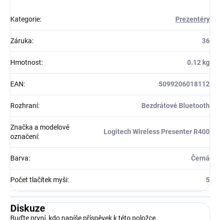
Kategorie
:
Prezentéry
Záruka
:
36
Hmotnost
:
0.12 kg
EAN
:
5099206018112
Rozhraní
:
Bezdrátové Bluetooth
Značka a modelové
Logitech Wireless Presenter R400
označení
:
Barva
:
Černá
Počet tlačítek myši
:
5
Diskuze
Buďte první, kdo napíše příspěvek k této položce.