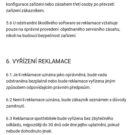
konfigurace zařízení nebo zásahem třetí osoby po převzetí
zařízení zákazníkem.
5.6 U odstranění škodlivého software se reklamace vztahuje
pouze na správné provedení objednaného servisního zásahu,
nikoli na budoucí bezpečnost zařízení.
6. VYŘÍZENÍ REKLAMACE
6.1 Je-li reklamace uznána jako oprávněná, bude vada
odstraněna bezplatně nebo bude reklamace vyřízena jiným
způsobem odpovídajícím právním předpisům.
6.2 Není-li reklamace uznána, bude zákazník seznámen s důvody
zamítnutí.
6.3 Reklamace spotřebitele bude vyřízena bez zbytečného
odkladu, nejpozději do 30 dnů ode dne jejího uplatnění, pokud
nebude dohodnuto jinak.