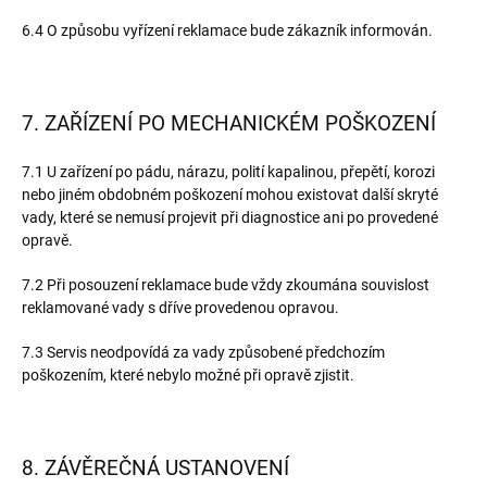
6.4 O způsobu vyřízení reklamace bude zákazník informován.
7. ZAŘÍZENÍ PO MECHANICKÉM POŠKOZENÍ
7.1 U zařízení po pádu, nárazu, polití kapalinou, přepětí, korozi
nebo jiném obdobném poškození mohou existovat další skryté
vady, které se nemusí projevit při diagnostice ani po provedené
opravě.
7.2 Při posouzení reklamace bude vždy zkoumána souvislost
reklamované vady s dříve provedenou opravou.
7.3 Servis neodpovídá za vady způsobené předchozím
poškozením, které nebylo možné při opravě zjistit.
8. ZÁVĚREČNÁ USTANOVENÍ