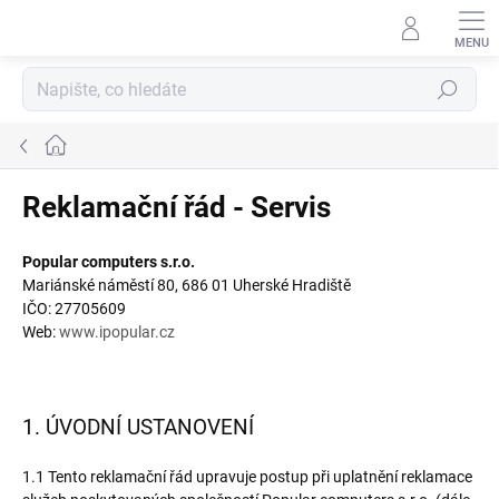
Přejít
na
obsah
Hledat
Domů
Reklamační řád - Servis
Popular computers s.r.o.
Mariánské náměstí 80, 686 01 Uherské Hradiště
IČO: 27705609
Web:
www.ipopular.cz
1. ÚVODNÍ USTANOVENÍ
1.1 Tento reklamační řád upravuje postup při uplatnění reklamace