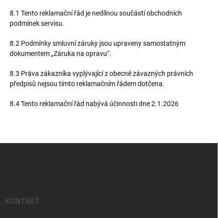
8.1 Tento reklamační řád je nedílnou součástí obchodních
podmínek servisu.
8.2 Podmínky smluvní záruky jsou upraveny samostatným
dokumentem „Záruka na opravu“.
8.3 Práva zákazníka vyplývající z obecně závazných právních
předpisů nejsou tímto reklamačním řádem dotčena.
8.4 Tento reklamační řád nabývá účinnosti dne 2.1.2026
Z
á
p
a
t
í
KONTAKT