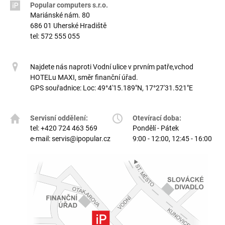
Popular computers s.r.o.
Mariánské nám. 80
686 01 Uherské Hradiště
tel: 572 555 055
Najdete nás naproti Vodní ulice v prvním patře,vchod
HOTELu MAXI, směr finanční úřad.
GPS souřadnice: Loc: 49°4′15.189"N, 17°27′31.521"E
Servisní oddělení:
Otevírací doba:
tel: +420 724 463 569
Pondělí - Pátek
e-mail: servis@ipopular.cz
9:00 - 12:00, 12:45 - 16:00