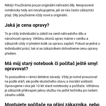
Nikdy! Používáme pouze originální náhradní díly. Neopravené
notebooky tedy ani nevykupujeme, jak se nás často zákazníci
ptají. Díly používáme vždy nové a originální.
Jaká je cena opravy?
To je vždy individuální a záleží na ceně náhradního dílu a
náročnosti opravy. Většinu úkonů oprav máme v ceníku a
zákazník vždy ví předem kolik za opravu zaplatí. Pokud se jedná o
individuální práci, tak si se zákazníkem dohodneme cenu opravy
předem.
Má můj starý notebook či počítač ještě smyl
opravovat?
To posoudíme v rámci detekce závady. Vždy je nutné posuzovat
ne podle stáří, ale podle skutečného stavu a morální svěžesti.
Opravujeme i více jak 10 let staré notebooky a počítače. Většinou
je zákazník překvapen jakou službu mu ještě technika po našem
zásahu udělá.
Montujete počítače na přání zákazníka, nebo