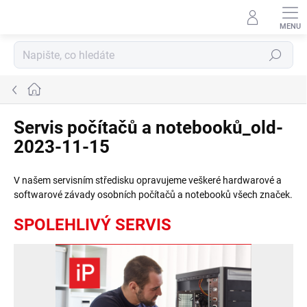
Přejít
na
obsah
Hledat
Domů
Servis počítačů a notebooků_old-
2023-11-15
V našem servisním středisku opravujeme veškeré hardwarové a
softwarové závady osobních počítačů a notebooků všech značek.
SPOLEHLIVÝ SERVIS