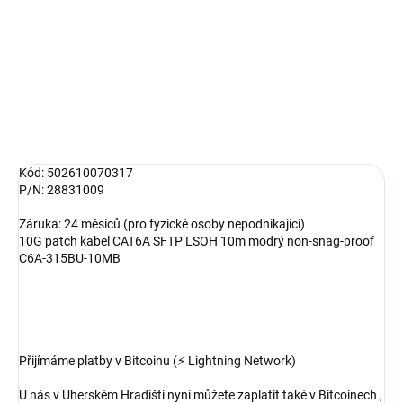
−
+
Přidat do košíku
DETAILNÍ INFORMACE
ZEPTAT SE
HLÍDAT
Kód: 502610070317
P/N: 28831009
Záruka: 24 měsíců (pro fyzické osoby nepodnikající)
10G patch kabel CAT6A SFTP LSOH 10m modrý non-snag-proof
C6A-315BU-10MB
Přijímáme platby v Bitcoinu (⚡ Lightning Network)
U nás v Uherském Hradišti nyní můžete zaplatit také v Bitcoinech ,