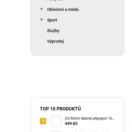
Oblečení a móda
Sport
Služby
Výprodej
TOP 10 PRODUKTŮ
O2 Roční datové připojení 15
GB
449 Kč