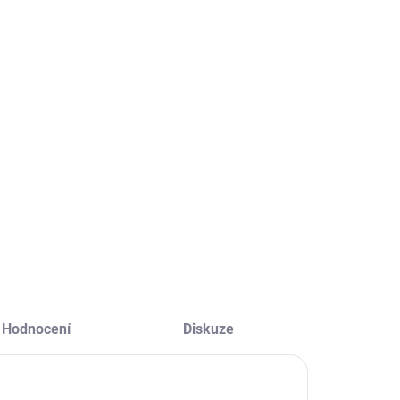
SKLADEM
VYPRODÁNO
(1 KS)
Z-Ultimate
lazený Color
3000T White
aser ,100
51x32mm,4295
ist,140g/m2,matt
ks /role
1 781 Kč
298 Kč
1 472 Kč bez DPH
46 Kč bez DPH
Detail
Do košíku
Hodnocení
Diskuze