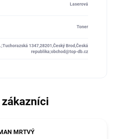
Laserová
Toner
.o.;Tuchorazská 1347,28201,Český Brod,Česká
republika;obchod@top-db.cz
MAN MRTVÝ