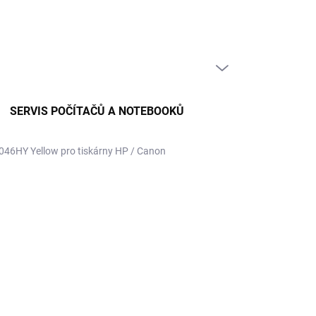
PRÁZDNÝ KOŠÍK
NÁKUPNÍ
KOŠÍK
SERVIS POČÍTAČŮ A NOTEBOOKŮ
046HY Yellow pro tiskárny HP / Canon
RINT
47 Kč
 Kč bez DPH
ná
PRODÁNO
:
NOSTI DORUČENÍ