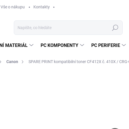
Vše o nákupu
Kontakty
Hledat
NÍ MATERIÁL
PC KOMPONENTY
PC PERIFERIE
Canon
SPARE PRINT kompatibilní toner CF412X č. 410X / CRG-
Neohodnoceno
Podrobnosti hodnocení
ZNAČKA:
SPARE P
7
617
Měr
VY
cena
MOŽ