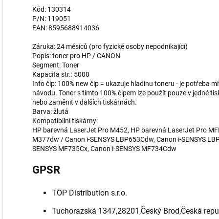
Kód: 130314
P/N: 119051
EAN: 8595688914036
Záruka: 24 měsíců (pro fyzické osoby nepodnikající)
Popis: toner pro HP / CANON
Segment: Toner
Kapacita str.: 5000
Info čip: 100% new čip = ukazuje hladinu toneru - je potřeba m
návodu. Toner s tímto 100% čipem lze použít pouze v jedné tisk
nebo zaměnit v dalších tiskárnách.
Barva: žlutá
Kompatibilní tiskárny:
HP barevná LaserJet Pro M452, HP barevná LaserJet Pro M
M377dw / Canon i-SENSYS LBP653Cdw, Canon i-SENSYS LBP
SENSYS MF735Cx, Canon i-SENSYS MF734Cdw
GPSR
TOP Distribution s.r.o.
Tuchorazská 1347,28201,Český Brod,Česká repu