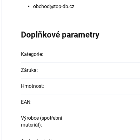
obchod@top-db.cz
Doplňkové parametry
Kategorie
:
Záruka
:
Hmotnost
:
EAN
:
Výrobce (spotřební
materiál)
: