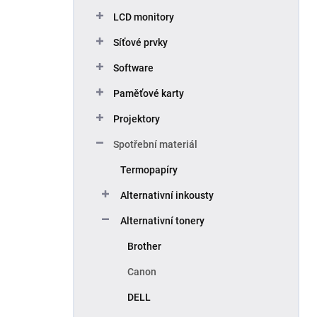
p
LCD monitory
a
n
Síťové prvky
e
Software
l
Paměťové karty
Projektory
Spotřební materiál
Termopapíry
Alternativní inkousty
Alternativní tonery
Brother
Canon
DELL