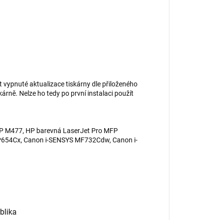
ít vypnuté aktualizace tiskárny dle přiloženého
árně. Nelze ho tedy po první instalaci použít
FP M477, HP barevná LaserJet Pro MFP
654Cx, Canon i-SENSYS MF732Cdw, Canon i-
blika