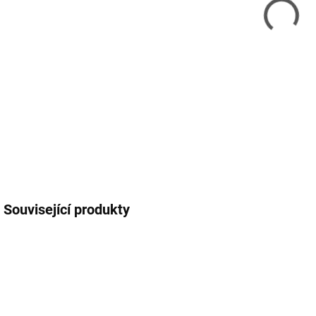
Pop
str.
Kom
HP 
Las
LBP
DETA
Související produkty