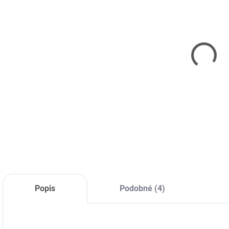
VYPRODÁNO
SKLADEM
(>5 KS)
Europapier
Brother DKN-
H
SMART LINE
55224 54mm x
L
Plotrový papír
30,48m
l
- 330mm,
221 Kč
A3++, 80g/m2,
229 Kč
183 Kč bez DPH
50m
189 Kč bez DPH
2
Detail
Do košíku
Popis
Podobné (4)