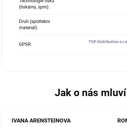
Technologie tisku
(tiskárny, spm)
:
Druh (spotřební
materiál)
:
TOP Distribution s.r
GPSR
:
IVANA ARENSTEINOVA
RO