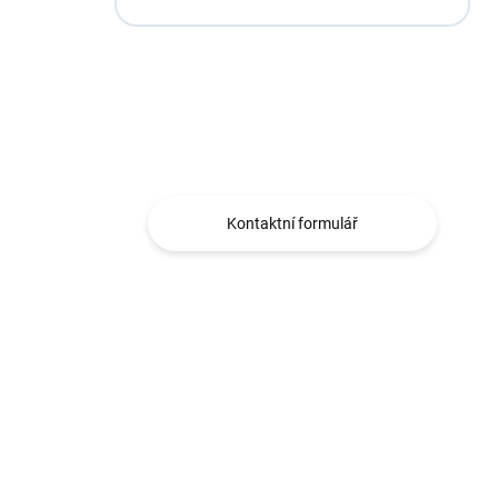
Máte otázku?
Obráťte se na nás.
Kontaktní formulář