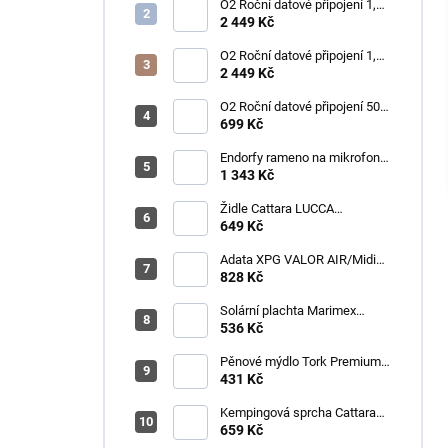
O2 Roční datové připojení 1,2
TB
2 449 Kč
O2 Roční datové připojení 1,2
TB
2 449 Kč
O2 Roční datové připojení 50
GB
699 Kč
Endorfy rameno na mikrofon
Broadcast Low Profile Boom
1 343 Kč
Arm / 360st. rotace / kulová
hlava / černý
Židle Cattara LUCCA
kempingová skládací modrá
649 Kč
Adata XPG VALOR AIR/Midi
Tower/Transpar./Černá
828 Kč
Solární plachta Marimex
průměr 3,6 m černá
536 Kč
Pěnové mýdlo Tork Premium
Antimikrobiální 1l S4
431 Kč
Kempingová sprcha Cattara
AKU
659 Kč