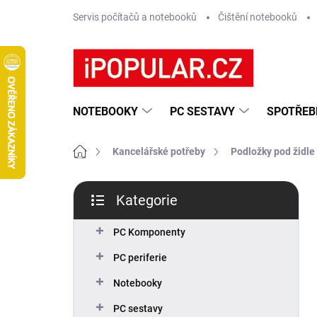
Přejít
Servis počítačů a notebooků
Čištění notebooků
na
obsah
NOTEBOOKY
PC SESTAVY
SPOTŘEB
Domů
Kancelářské potřeby
Podložky pod židle
P
Kategorie
o
Přeskočit
s
kategorie
t
PC Komponenty
r
PC periferie
a
n
Notebooky
n
PC sestavy
í