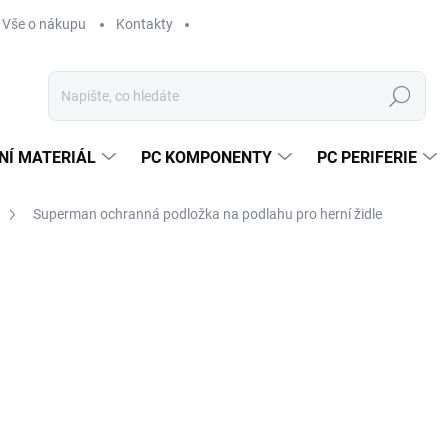
Vše o nákupu
Kontakty
Hledat
NÍ MATERIÁL
PC KOMPONENTY
PC PERIFERIE
Superman ochranná podložka na podlahu pro herní židle
Neohodnoceno
Podrobnosti hodnocení
ZNAČKA:
SUPERD
9
783
Měr
SK
cena
MŮŽ
DO: