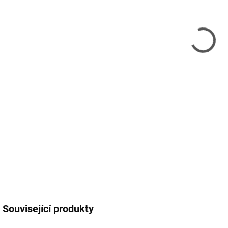
10.
MOŽ
Sup
her
urče
podl
sous
DETA
Související produkty