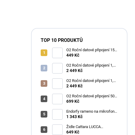
TOP 10 PRODUKTŮ
O2 Roční datové připojení 15
GB
449 Kč
O2 Roční datové připojení 1,2
TB
2 449 Kč
O2 Roční datové připojení 1,2
TB
2 449 Kč
O2 Roční datové připojení 50
GB
699 Kč
Endorfy rameno na mikrofon
Broadcast Low Profile Boom
1 343 Kč
Arm / 360st. rotace / kulová
hlava / černý
Židle Cattara LUCCA
kempingová skládací modrá
649 Kč