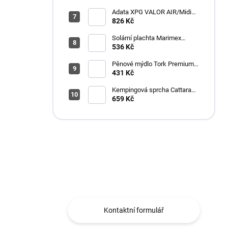
Adata XPG VALOR AIR/Midi
Tower/Transpar./Černá
826 Kč
Solární plachta Marimex
průměr 3,6 m černá
536 Kč
Pěnové mýdlo Tork Premium
Antimikrobiální 1l S4
431 Kč
Kempingová sprcha Cattara
AKU
659 Kč
Máte otázku?
Obráťte se na nás.
Kontaktní formulář