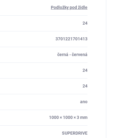
Podložky pod židle
24
3701221701413
černá - červená
24
24
ano
1000 × 1000 × 3 mm
SUPERDRIVE