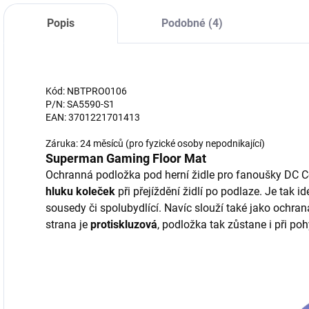
Popis
Podobné (4)
Kód: NBTPRO0106
P/N: SA5590-S1
EAN: 3701221701413
Záruka: 24 měsíců (pro fyzické osoby nepodnikající)
Superman Gaming Floor Mat
Ochranná podložka pod herní židle pro fanoušky DC 
hluku koleček
při přejíždění židlí po podlaze. Je tak i
sousedy či spolubydlící. Navíc slouží také jako ochra
strana je
protiskluzová
, podložka tak zůstane i při po