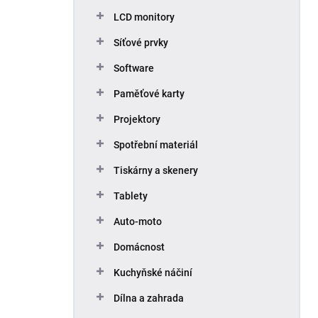
p
LCD monitory
a
n
Síťové prvky
e
Software
l
Paměťové karty
Projektory
Spotřební materiál
Tiskárny a skenery
Tablety
Auto-moto
Domácnost
Kuchyňské náčiní
Dílna a zahrada