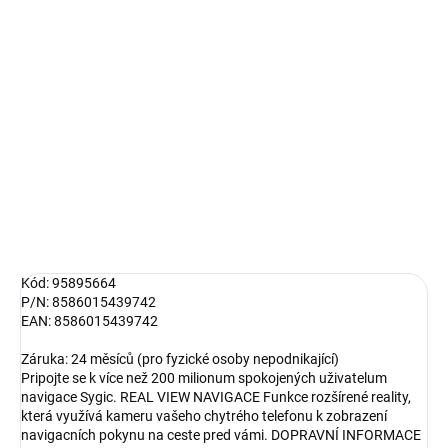
12.8.2026
MOŽNOSTI
DORUČENÍ
−
+
Přidat do košíku
DETAILNÍ INFORMACE
ZEPTAT SE
HLÍDAT
Kód: 95895664
P/N: 8586015439742
EAN: 8586015439742
Záruka: 24 měsíců (pro fyzické osoby nepodnikající)
Pripojte se k více než 200 milionum spokojených uživatelum
navigace Sygic. REAL VIEW NAVIGACE Funkce rozšírené reality,
která využívá kameru vašeho chytrého telefonu k zobrazení
navigacních pokynu na ceste pred vámi. DOPRAVNÍ INFORMACE