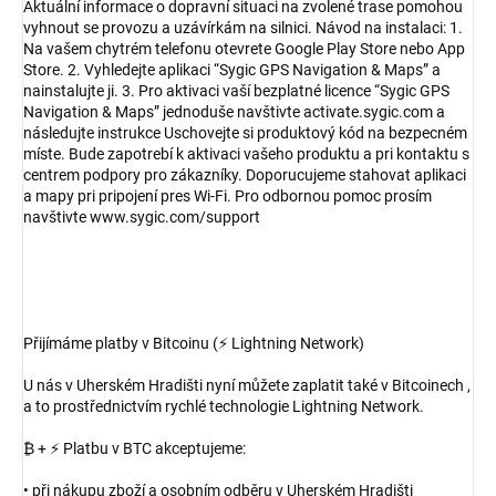
Aktuální informace o dopravní situaci na zvolené trase pomohou
vyhnout se provozu a uzávírkám na silnici. Návod na instalaci: 1.
Na vašem chytrém telefonu otevrete Google Play Store nebo App
Store. 2. Vyhledejte aplikaci “Sygic GPS Navigation & Maps” a
nainstalujte ji. 3. Pro aktivaci vaší bezplatné licence “Sygic GPS
Navigation & Maps” jednoduše navštivte activate.sygic.com a
následujte instrukce Uschovejte si produktový kód na bezpecném
míste. Bude zapotrebí k aktivaci vašeho produktu a pri kontaktu s
centrem podpory pro zákazníky. Doporucujeme stahovat aplikaci
a mapy pri pripojení pres Wi-Fi. Pro odbornou pomoc prosím
navštivte www.sygic.com/support
Přijímáme platby v Bitcoinu (⚡ Lightning Network)
U nás v Uherském Hradišti nyní můžete zaplatit také v Bitcoinech ,
a to prostřednictvím rychlé technologie Lightning Network.
₿ + ⚡ Platbu v BTC akceptujeme:
• při nákupu zboží a osobním odběru v Uherském Hradišti