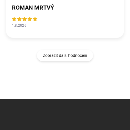
ROMAN MRTVÝ
1.8.2026
Zobrazit další hodnocení
Z
á
p
a
t