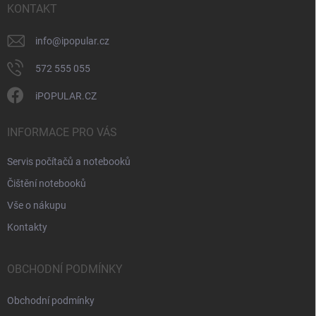
í
KONTAKT
info
@
ipopular.cz
572 555 055
iPOPULAR.CZ
INFORMACE PRO VÁS
Servis počítačů a notebooků
Čištění notebooků
Vše o nákupu
Kontakty
OBCHODNÍ PODMÍNKY
Obchodní podmínky