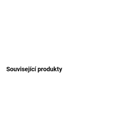
−
+
Přidat do košíku
DETAILNÍ INFORMACE
ZEPTAT SE
HLÍDAT
Související produkty
SKLADEM
SKLADEM
(>5 KS)
(>5 KS)