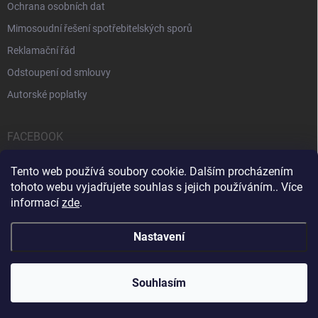
Ochrana osobních dat
Mimosoudní řešení spotřebitelských sporů
Reklamační řád
Odstoupení od smlouvy
Autorské poplatky
FACEBOOK
Tento web používá soubory cookie. Dalším procházením
tohoto webu vyjadřujete souhlas s jejich používáním.. Více
informací
zde
.
Servis počítačů a notebooků
Čištění notebooků
Kontakty
Nastavení
Copyright 2026
iPOPULAR.CZ
. Všechna práva vyhrazena.
Souhlasím
Vytvořil Shoptet