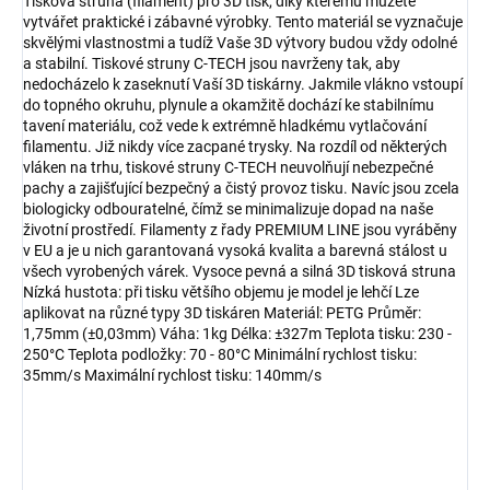
Tisková struna (filament) pro 3D tisk, díky kterému můžete
vytvářet praktické i zábavné výrobky. Tento materiál se vyznačuje
skvělými vlastnostmi a tudíž Vaše 3D výtvory budou vždy odolné
a stabilní. Tiskové struny C-TECH jsou navrženy tak, aby
nedocházelo k zaseknutí Vaší 3D tiskárny. Jakmile vlákno vstoupí
do topného okruhu, plynule a okamžitě dochází ke stabilnímu
tavení materiálu, což vede k extrémně hladkému vytlačování
filamentu. Již nikdy více zacpané trysky. Na rozdíl od některých
vláken na trhu, tiskové struny C-TECH neuvolňují nebezpečné
pachy a zajišťující bezpečný a čistý provoz tisku. Navíc jsou zcela
biologicky odbouratelné, čímž se minimalizuje dopad na naše
životní prostředí. Filamenty z řady PREMIUM LINE jsou vyráběny
v EU a je u nich garantovaná vysoká kvalita a barevná stálost u
všech vyrobených várek. Vysoce pevná a silná 3D tisková struna
Nízká hustota: při tisku většího objemu je model je lehčí Lze
aplikovat na různé typy 3D tiskáren Materiál: PETG Průměr:
1,75mm (±0,03mm) Váha: 1kg Délka: ±327m Teplota tisku: 230 -
250°C Teplota podložky: 70 - 80°C Minimální rychlost tisku:
35mm/s Maximální rychlost tisku: 140mm/s