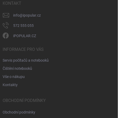
í
KONTAKT
info
@
ipopular.cz
572 555 055
iPOPULAR.CZ
INFORMACE PRO VÁS
Servis počítačů a notebooků
Čištění notebooků
Vše o nákupu
Kontakty
OBCHODNÍ PODMÍNKY
Obchodní podmínky