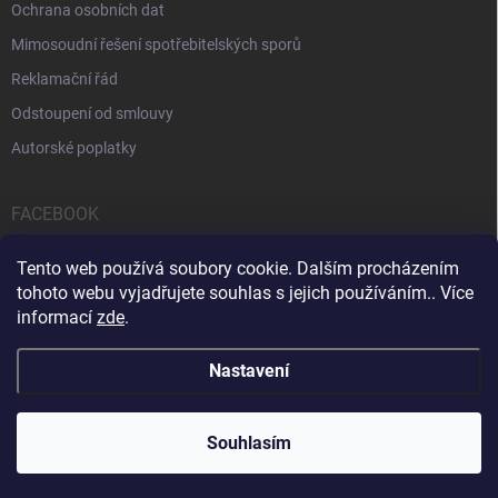
Ochrana osobních dat
Mimosoudní řešení spotřebitelských sporů
Reklamační řád
Odstoupení od smlouvy
Autorské poplatky
FACEBOOK
Tento web používá soubory cookie. Dalším procházením
tohoto webu vyjadřujete souhlas s jejich používáním.. Více
informací
zde
.
Servis počítačů a notebooků
Čištění notebooků
Kontakty
Nastavení
Copyright 2026
iPOPULAR.CZ
. Všechna práva vyhrazena.
Souhlasím
Vytvořil Shoptet