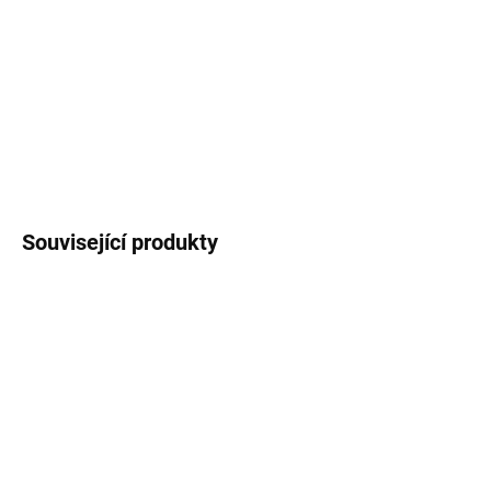
−
+
Přidat do košíku
DETAILNÍ INFORMACE
ZEPTAT SE
HLÍDAT
Související produkty
SKLADEM
SKLADEM
(>5 KS)
(>5 KS)