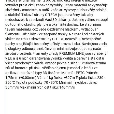
Tisková struna (filament) pro 3D tisk, díky kterému můžete
vytvářet praktické i zábavné výrobky. Tento materiál se vyznačuje
skvělými vlastnostmi a tudíž Vaše 3D výtvory budou vždy odolné
a stabilní. Tiskové struny C-TECH jsou navrženy tak, aby
nedocházelo k zaseknutí Vaší 3D tiskárny. Jakmile vlákno vstoupí
do topného okruhu, plynule a okamžitě dochází ke stabilnímu
tavení materiálu, což vede k extrémně hladkému vytlačování
filamentu. Již nikdy více zacpané trysky. Na rozdíl od některých
vláken na trhu, tiskové struny C-TECH neuvolňují nebezpečné
pachy a zajišťující bezpečný a čistý provoz tisku. Navíc jsou zcela
biologicky odbouratelné, čímž se minimalizuje dopad na naše
životní prostředí. Filamenty z řady PREMIUM LINE jsou vyráběny
v EU a je u nich garantovaná vysoká kvalita a barevná stálost u
všech vyrobených várek. Vysoce pevná a silná 3D tisková struna
Nízká hustota: při tisku většího objemu je model je lehčí Lze
aplikovat na různé typy 3D tiskáren Materiál: PETG Průměr:
1,75mm (±0,03mm) Váha: 1kg Délka: ±327m Teplota tisku: 230 -
250°C Teplota podložky: 70 - 80°C Minimální rychlost tisku:
35mm/s Maximální rychlost tisku: 140mm/s