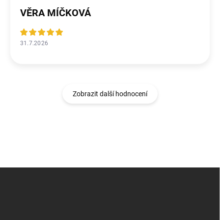
VĚRA MÍČKOVÁ
31.7.2026
Zobrazit další hodnocení
Z
á
p
a
t