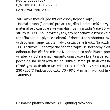
Kód: 21008081007
P/N: 3DF-P-PETG1.75-2000
EAN: 8594125012977
Záruka: 24 měsíců (pro fyzické osoby nepodnikající)
Tisková struna (filament) pro 3D tisk, díky kterému můžete vyt
materiál se vyznačuje skvělými vlastnostmi a tudíž Vaše 3D vý
struny C-TECH jsou navrženy tak, aby nedocházelo k zaseknutí
topného okruhu, plynule a okamžitě dochází ke stabilnímu tav
vytlačování filamentu. Již nikdy více zacpané trysky. Na rozdíl
TECH neuvolňují nebezpečné pachy a zajišťující bezpečný a čist
odbouratelné, čímž se minimalizuje dopad na naše životní pr
vyráběny v EU a je u nich garantovaná vysoká kvalita a barev
pevná a silná 3D tisková struna Nízká hustota: při tisku většíh
různé typy 3D tiskáren Materiál: PETG Průměr: 1,75mm (±0,03
230 - 250°C Teplota podložky: 70 - 80°C Minimální rychlost ti
140mm/s
Přijímáme platby v Bitcoinu (⚡ Lightning Network)