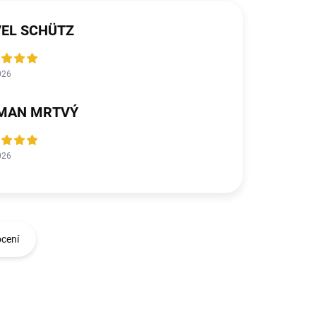
VEL SCHÜTZ
026
MAN MRTVÝ
026
ocení