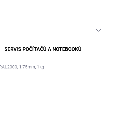
PRÁZDNÝ KOŠÍK
NÁKUPNÍ
KOŠÍK
SERVIS POČÍTAČŮ A NOTEBOOKŮ
 RAL2000, 1,75mm, 1kg
34 Kč
 Kč bez DPH
ná
LADEM
(2 KS)
:
EME DORUČIT