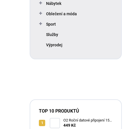
Nábytek
Oblečení a móda
Sport
Služby
Výprodej
TOP 10 PRODUKTŮ
O2 Roční datové připojení 15
GB
449 Kč