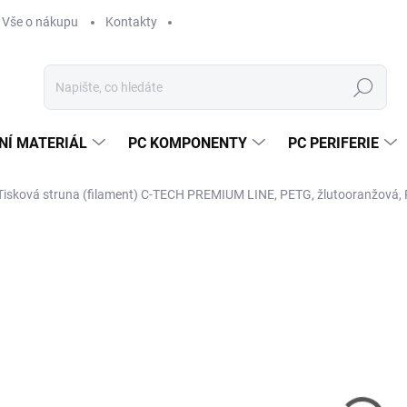
Vše o nákupu
Kontakty
Hledat
NÍ MATERIÁL
PC KOMPONENTY
PC PERIFERIE
Tisková struna (filament) C-TECH PREMIUM LINE, PETG, žlutooranžová,
Neohodnoceno
Podrobnosti hodnocení
ZNAČKA:
C-TECH
4
359
Měr
SK
cena
MŮŽ
DO: