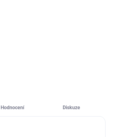
SKLADEM
SKLADEM
(>5 KS)
(>5 KS)
3Doodler 3D
3Doodler 3D
ero FLOW + 8
Pero Start+ a
LA náplní a
72 náplní + 12
D šablona
šablon
2 666 Kč
1 412 Kč
 203 Kč bez DPH
1 167 Kč bez DPH
Do košíku
Do košíku
Hodnocení
Diskuze