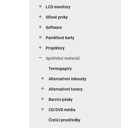
p
LCD monitory
a
n
Síťové prvky
e
Software
l
Paměťové karty
Projektory
Spotřební materiál
Termopapíry
Alternativní inkousty
Alternativní tonery
Barvící pásky
CD/DVD média
Čistící prostředky