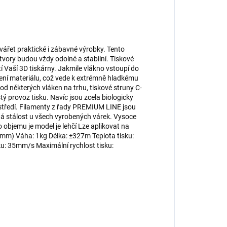
vářet praktické i zábavné výrobky. Tento
tvory budou vždy odolné a stabilní. Tiskové
 Vaší 3D tiskárny. Jakmile vlákno vstoupí do
ení materiálu, což vede k extrémně hladkému
 od některých vláken na trhu, tiskové struny C-
ý provoz tisku. Navíc jsou zcela biologicky
ostředí. Filamenty z řady PREMIUM LINE jsou
ná stálost u všech vyrobených várek. Vysoce
o objemu je model je lehčí Lze aplikovat na
mm) Váha: 1kg Délka: ±327m Teplota tisku:
sku: 35mm/s Maximální rychlost tisku: