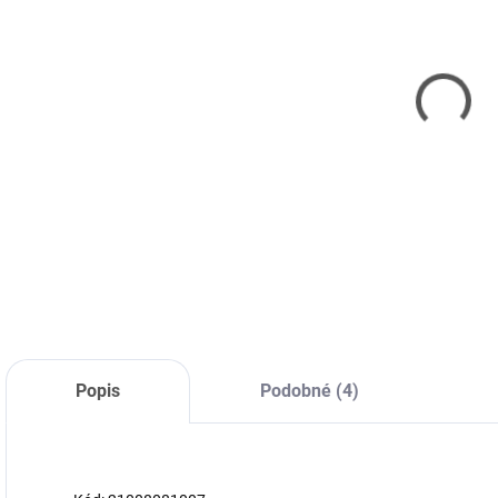
SKLADEM
SKLADEM
(>5 KS)
(>5 KS)
3Doodler
3Doodler
FLOW Box
šablona Start
p
Premium 20
pro 3D pero
P
PLA barev pro
3
811 Kč
326 Kč
3D pera -
670 Kč bez DPH
269 Kč bez DPH
2
univerzál
Do košíku
Do košíku
Popis
Podobné (4)