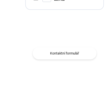
Máte otázku?
Obráťte se na nás.
Kontaktní formulář