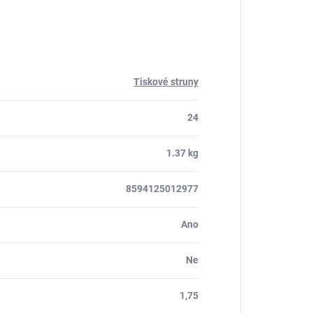
Tiskové struny
24
1.37 kg
8594125012977
Ano
Ne
1,75