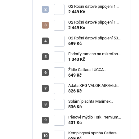
O2 Roční datové připojení 1,2
TB
2 449 Kč
O2 Roční datové připojení 1,2
TB
2 449 Kč
O2 Roční datové připojení 50
GB
699 Kč
Endorfy rameno na mikrofon
Broadcast Low Profile Boom
1 343 Kč
Arm / 360st. rotace / kulová
hlava / černý
Židle Cattara LUCCA
kempingová skládací modrá
649 Kč
Adata XPG VALOR AIR/Midi
Tower/Transpar./Černá
826 Kč
Solární plachta Marimex
průměr 3,6 m černá
536 Kč
Pěnové mýdlo Tork Premium
Antimikrobiální 1l S4
431 Kč
Kempingová sprcha Cattara
AKU
659 Kč