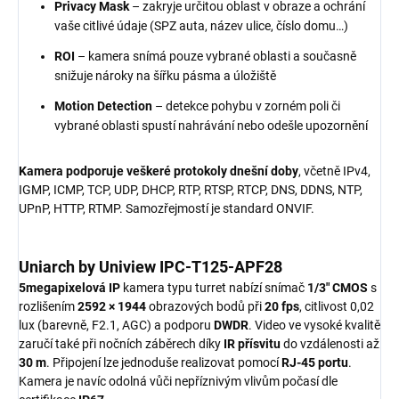
Privacy Mask
– zakryje určitou oblast v obraze a ochrání
vaše citlivé údaje (SPZ auta, název ulice, číslo domu…)
ROI
– kamera snímá pouze vybrané oblasti a současně
snižuje nároky na šířku pásma a úložiště
Motion Detection
– detekce pohybu v zorném poli či
vybrané oblasti spustí nahrávání nebo odešle upozornění
Kamera podporuje veškeré protokoly dnešní doby
, včetně IPv4,
IGMP, ICMP, TCP, UDP, DHCP, RTP, RTSP, RTCP, DNS, DDNS, NTP,
UPnP, HTTP, RTMP. Samozřejmostí je standard ONVIF.
Uniarch by Uniview IPC-T125-APF28
5megapixelová IP
kamera typu turret nabízí snímač
1/3" CMOS
s
rozlišením
2592 × 1944
obrazových bodů při
20 fps
, citlivost 0,02
lux (barevně, F2.1, AGC) a podporu
DWDR
. Video ve vysoké kvalitě
zaručí také při nočních záběrech díky
IR přísvitu
do vzdálenosti až
30 m
. Připojení lze jednoduše realizovat pomocí
RJ-45 portu
.
Kamera je navíc odolná vůči nepříznivým vlivům počasí dle