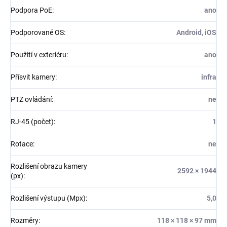
Podpora PoE
:
ano
Podporované OS
:
Android, iOS
Použití v exteriéru
:
ano
Přísvit kamery
:
infra
PTZ ovládání
:
ne
RJ-45 (počet)
:
1
Rotace
:
ne
Rozlišení obrazu kamery
2592 × 1944
(px)
:
Rozlišení výstupu (Mpx)
:
5,0
Rozměry
:
118 × 118 × 97 mm