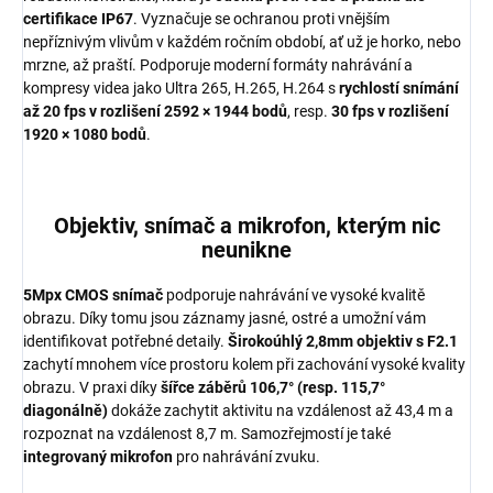
certifikace IP67
. Vyznačuje se ochranou proti vnějším
nepříznivým vlivům v každém ročním období, ať už je horko, nebo
mrzne, až praští. Podporuje moderní formáty nahrávání a
kompresy videa jako Ultra 265, H.265, H.264 s
rychlostí snímání
až 20 fps v rozlišení 2592 × 1944 bodů
, resp.
30 fps v rozlišení
1920 × 1080 bodů
.
Objektiv, snímač a mikrofon, kterým nic
neunikne
5Mpx CMOS snímač
podporuje nahrávání ve vysoké kvalitě
obrazu. Díky tomu jsou záznamy jasné, ostré a umožní vám
identifikovat potřebné detaily.
Širokoúhlý 2,8mm objektiv s F2.1
zachytí mnohem více prostoru kolem při zachování vysoké kvality
obrazu. V praxi díky
šířce záběrů 106,7° (resp. 115,7°
diagonálně)
dokáže zachytit aktivitu na vzdálenost až 43,4 m a
rozpoznat na vzdálenost 8,7 m. Samozřejmostí je také
integrovaný mikrofon
pro nahrávání zvuku.