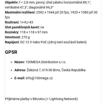
Objektiv:
f = 2,8 mm, pevný, úhel záběru horizontálně 89,1°,
vertikálně 47,3°, diagonálně 94,3°
Maximální rozlišení:
2592 × 1944 při 20 fps, 1920 × 1080 při 30
fps
Rozhraní:
1× RJ-45
Slot paměťových karet:
ne
Rozměry:
118 × 118 × 97 mm
Hmotnost:
270 g
Napájení:
DC 12 V nebo PoE (zdroj není součástí balení)
GPSR
Název:
100MEGA Distribution s.r.o.
Adresa:
Železná 7, 619 00 Brno, Česká Republika
E-mail:
info@100mega.cz
Přijímáme platby v Bitcoinu (⚡ Lightning Network)