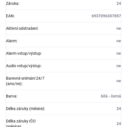
Záruka
:
24
EAN
:
6937096307857
Aktivní odstrašení
:
ne
Alarm
:
ne
Alarm vstup/výstup
:
ne
Audio vstup/výstup
:
ne
Barevné snímání 24/7
ne
(ano/ne)
:
Barva
:
bílá - černá
Délka záruky (měsíce)
:
24
Délka záruky IČO
24
(měsíce)
: