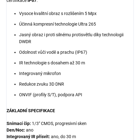
certifikace
IP67
.
Vysoce kvalitní obraz s rozlišením 5 Mpx
Účinná kompresní technologie Ultra 265
Jasný obraz i proti silnému protisvětlu díky technologii
DWDR
Odolnost vůči vodě a prachu (IP67)
IR technologie s dosahem až 30 m
Integrovaný mikrofon
Redukce zvuku 3D DNR
ONVIF (profily S/T), podpora API
ZÁKLADNÍ SPECIFIKACE
Snímací čip:
1/3" CMOS, progresivní sken
Den/Noc:
ano
Integrovaný IR přísvit:
ano, do 30 m