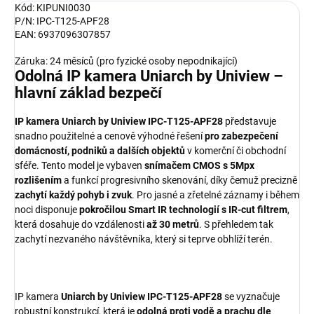
Kód: KIPUNI0030
P/N: IPC-T125-APF28
EAN: 6937096307857
Záruka: 24 měsíců (pro fyzické osoby nepodnikající)
Odolná IP kamera Uniarch by Uniview –
hlavní základ bezpečí
IP kamera Uniarch by Uniview IPC-T125-APF28
představuje
snadno použitelné a cenově výhodné řešení
pro zabezpečení
domácností, podniků a dalších objektů
v komerční či obchodní
sféře. Tento model je vybaven
snímačem CMOS s 5Mpx
rozlišením
a funkcí progresivního skenování, díky čemuž precizně
zachytí každý pohyb i zvuk
. Pro jasné a zřetelné záznamy i během
noci disponuje
pokročilou Smart IR technologií s IR-cut filtrem
,
která dosahuje do vzdálenosti
až 30 metrů
. S přehledem tak
zachytí nezvaného návštěvníka, který si teprve obhlíží terén.
IP kamera
Uniarch by Uniview IPC-T125-APF28
se vyznačuje
robustní konstrukcí, která je
odolná proti vodě a prachu dle