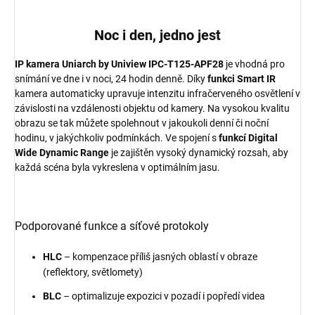
Noc i den, jedno jest
IP kamera Uniarch by Uniview IPC-T125-APF28
je vhodná pro
snímání ve dne i v noci, 24 hodin denně. Díky
funkci Smart IR
kamera automaticky upravuje intenzitu infračerveného osvětlení v
závislosti na vzdálenosti objektu od kamery. Na vysokou kvalitu
obrazu se tak můžete spolehnout v jakoukoli denní či noční
hodinu, v jakýchkoliv podmínkách. Ve spojení s
funkcí Digital
Wide Dynamic Range
je zajištěn vysoký dynamický rozsah, aby
každá scéna byla vykreslena v optimálním jasu.
Podporované funkce a síťové protokoly
HLC
– kompenzace příliš jasných oblastí v obraze
(reflektory, světlomety)
BLC
– optimalizuje expozici v pozadí i popředí videa