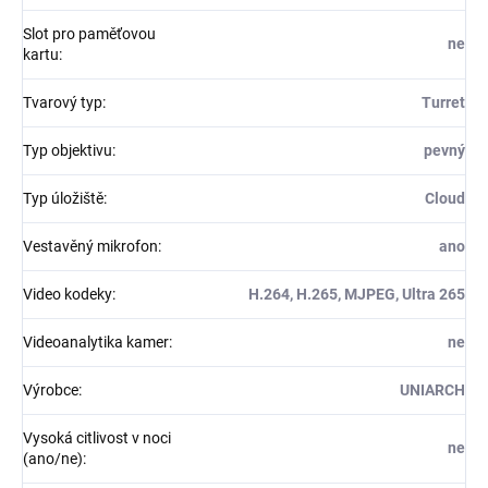
Slot pro paměťovou
ne
kartu
:
Tvarový typ
:
Turret
Typ objektivu
:
pevný
Typ úložiště
:
Cloud
Vestavěný mikrofon
:
ano
Video kodeky
:
H.264, H.265, MJPEG, Ultra 265
Videoanalytika kamer
:
ne
Výrobce
:
UNIARCH
Vysoká citlivost v noci
ne
(ano/ne)
: