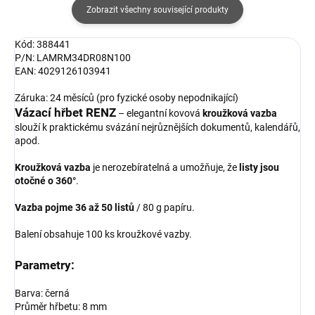
Zobrazit všechny související produkty
Kód: 388441
P/N: LAMRM34DR08N100
EAN: 4029126103941
Záruka: 24 měsíců (pro fyzické osoby nepodnikající)
Vázací hřbet RENZ
– elegantní kovová
kroužková vazba
slouží k praktickému svázání nejrůznějších dokumentů, kalendářů,
apod.
Kroužková vazba
je nerozebíratelná a umožňuje, že
listy jsou
otočné o 360°
.
Vazba pojme 36 až 50 listů
/ 80 g papíru.
Balení obsahuje 100 ks kroužkové vazby.
Parametry:
Barva: černá
Průměr hřbetu: 8 mm