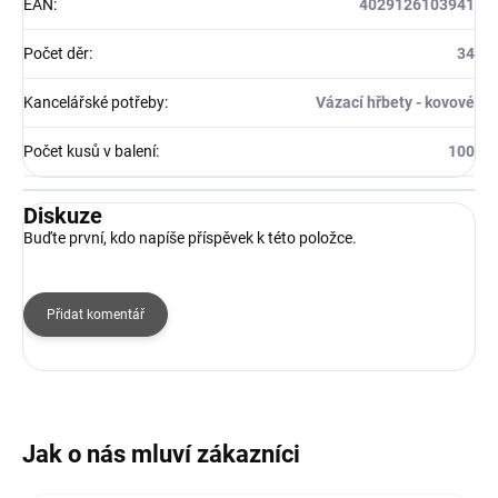
EAN
:
4029126103941
Počet děr
:
34
Kancelářské potřeby
:
Vázací hřbety - kovové
Počet kusů v balení
:
100
Diskuze
Buďte první, kdo napíše příspěvek k této položce.
Přidat komentář