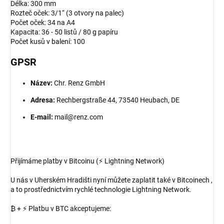
Délka: 300 mm
Rozteč oček: 3/1“ (3 otvory na palec)
Počet oček: 34 na A4
Kapacita: 36 - 50 listů / 80 g papíru
Počet kusů v balení: 100
GPSR
Název:
Chr. Renz GmbH
Adresa:
Rechbergstraße 44, 73540 Heubach, DE
E-mail:
mail@renz.com
Přijímáme platby v Bitcoinu (⚡ Lightning Network)
U nás v Uherském Hradišti nyní můžete zaplatit také v Bitcoinech ,
a to prostřednictvím rychlé technologie Lightning Network.
₿ + ⚡ Platbu v BTC akceptujeme: