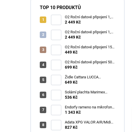
TOP 10 PRODUKTŮ
O2 Roční datové připojení 1,2
TB
2 449 Kč
O2 Roční datové připojení 1,2
TB
2 449 Kč
O2 Roční datové připojení 15
GB
449 Kč
O2 Roční datové připojení 50
GB
699 Kč
Židle Cattara LUCCA
kempingová skládací modrá
649 Kč
Solární plachta Marimex
průměr 3,6 m černá
536 Kč
Endorfy rameno na mikrofon
Broadcast Low Profile Boom
1 343 Kč
Arm / 360st. rotace / kulová
hlava / černý
Adata XPG VALOR AIR/Midi
Tower/Transpar./Černá
827 Kč