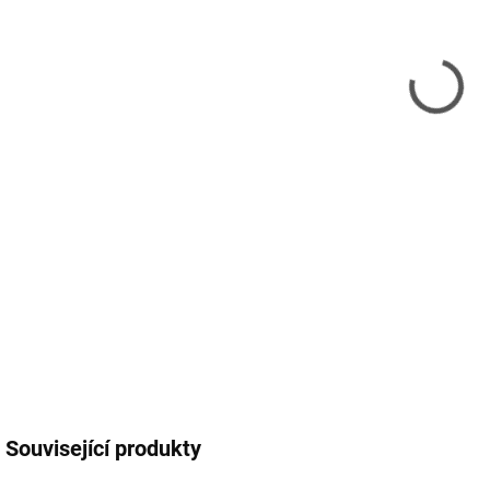
12.
MOŽ
Vic
fuse
. DC
nav
ste
DETA
Související produkty