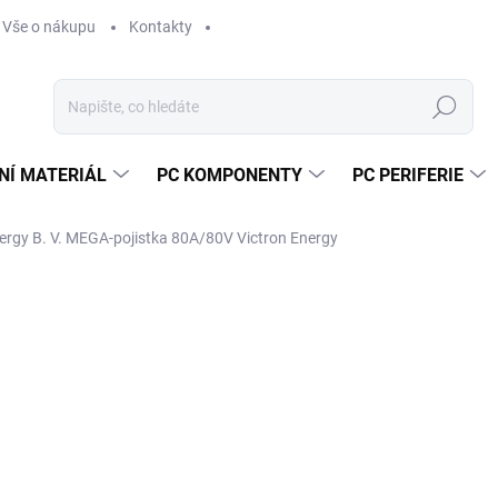
Vše o nákupu
Kontakty
Hledat
NÍ MATERIÁL
PC KOMPONENTY
PC PERIFERIE
ergy B. V. MEGA-pojistka 80A/80V Victron Energy
Neohodnoceno
Podrobnosti hodnocení
ZNAČKA:
VICTRO
2
169
Měr
SK
cena
MŮŽ
DO: