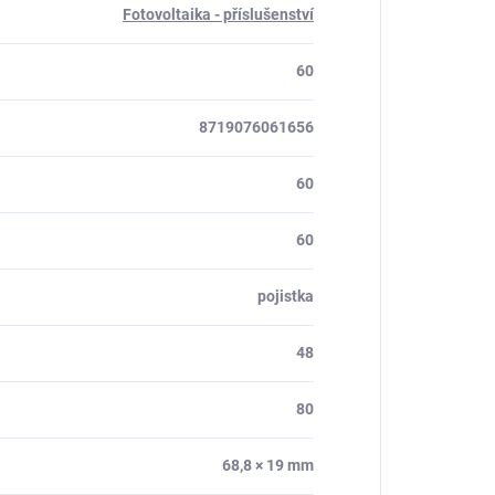
Fotovoltaika - příslušenství
60
8719076061656
60
60
pojistka
48
80
68,8 × 19 mm