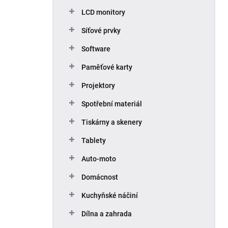
p
LCD monitory
a
n
Síťové prvky
e
Software
l
Paměťové karty
Projektory
Spotřební materiál
Tiskárny a skenery
Tablety
Auto-moto
Domácnost
Kuchyňské náčiní
Dílna a zahrada