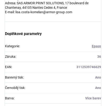
Adresa: SAS ARMOR PRINT SOLUTIONS, 17 boulevard de
Chantenay, 44105 Nantes Cedex 4, France
E-mail: lisa.costa-komelan@armor-group.com
Doplňkové parametry
Kategorie
:
Epson
Záruka
:
36
EAN
:
3112539746629
Barevný tisk
:
Ano
Černobílý tisk
:
Ano
Barva
:
Více barev