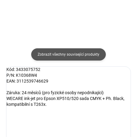
Detail
Do košíku
Zobrazit všechny související produkty
Kód: 3433075752
P/N: K10368W4
EAN: 3112539746629
Záruka: 24 měsíců (pro fyzické osoby nepodnikající)
WECARE ink-jet pro Epson XP510/520 sada CMYK + Ph. Black,
kompatibilní s T263x.