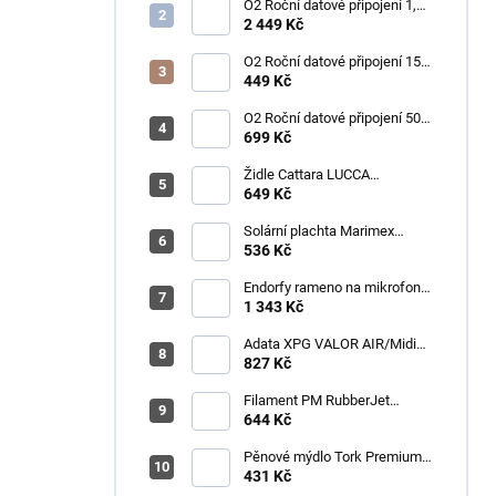
O2 Roční datové připojení 1,2
TB
2 449 Kč
O2 Roční datové připojení 15
GB
449 Kč
O2 Roční datové připojení 50
GB
699 Kč
Židle Cattara LUCCA
kempingová skládací modrá
649 Kč
Solární plachta Marimex
průměr 3,6 m černá
536 Kč
Endorfy rameno na mikrofon
Broadcast Low Profile Boom
1 343 Kč
Arm / 360st. rotace / kulová
hlava / černý
Adata XPG VALOR AIR/Midi
Tower/Transpar./Černá
827 Kč
Filament PM RubberJet
TPE88 (pružná) 1,75mm,
644 Kč
černá, 0,5kg
Pěnové mýdlo Tork Premium
Antimikrobiální 1l S4
431 Kč