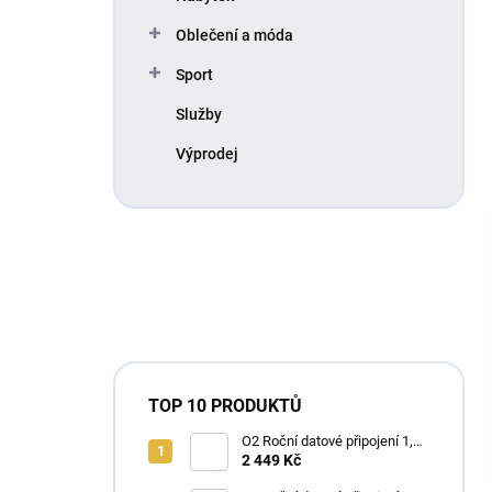
Oblečení a móda
Sport
Služby
Výprodej
TOP 10 PRODUKTŮ
O2 Roční datové připojení 1,2
TB
2 449 Kč