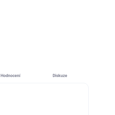
1000D,
PERFORMER
76x25mm,
A3/ bílý,
,180 ks
500 Kč
80g/m, balení
217 Kč
500 listů
13 Kč bez DPH
179 Kč bez DPH
Detail
Do košíku
Hodnocení
Diskuze