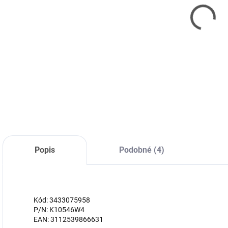
Business A4/
496L94199
bílý/ 80gsm/
5
222 Kč
5x 500listů
600 Kč
183 Kč bez DPH
4
496 Kč bez DPH
Do košíku
Do košíku
Popis
Podobné (4)
Kód: 3433075958
P/N: K10546W4
EAN: 3112539866631