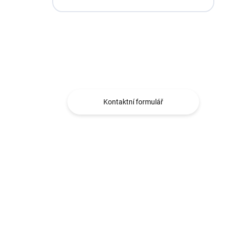
Máte otázku?
Obráťte se na nás.
Kontaktní formulář