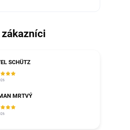
VEL SCHÜTZ
026
MAN MRTVÝ
026