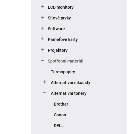
p
LCD monitory
a
n
Síťové prvky
e
Software
l
Paměťové karty
Projektory
Spotřební materiál
Termopapíry
Alternativní inkousty
Alternativní tonery
Brother
Canon
DELL