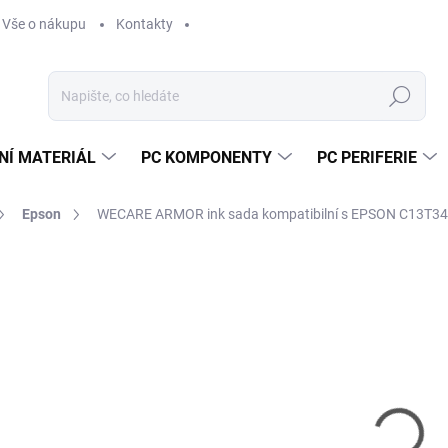
Vše o nákupu
Kontakty
Hledat
NÍ MATERIÁL
PC KOMPONENTY
PC PERIFERIE
Epson
WECARE ARMOR ink sada kompatibilní s EPSON C13T3
Neohodnoceno
Podrobnosti hodnocení
ZNAČKA:
ARMOR
1 
1 0
Měr
VY
cena
MOŽ
DETA