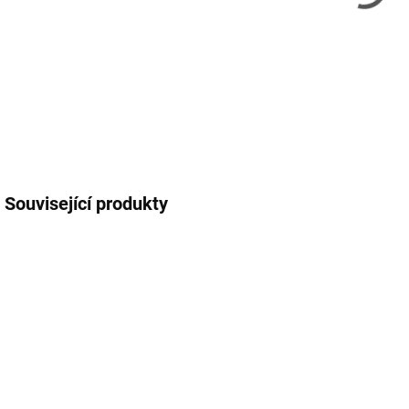
Související produkty
SKLADEM
SKLADEM
(>5 KS)
(3 KS)
Z
Xerox papír
Xerox