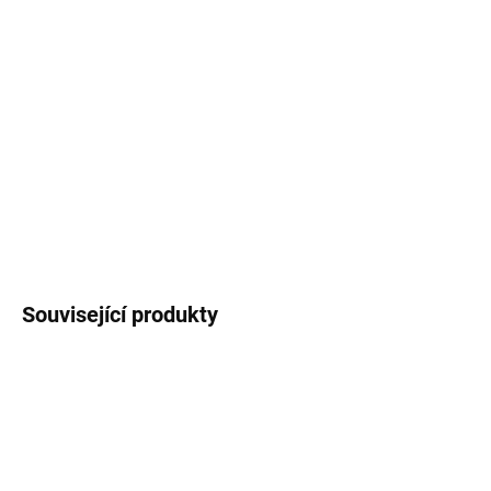
−
+
Přidat do košíku
XtendLAN PLA filament 1,75 mm průhledný fialový 1 kg; Plastové
vlákno (filament) pro 3D tisk, v návinu na cívce. PLA (PoLylactic
Acid, kyselina polymléčná) je nejpopulárnější 3D tiskový materiál.
Především se při jeho tisku neuvolňuje nepříjemný zápac...
DETAILNÍ INFORMACE
ZEPTAT SE
HLÍDAT
Související produkty