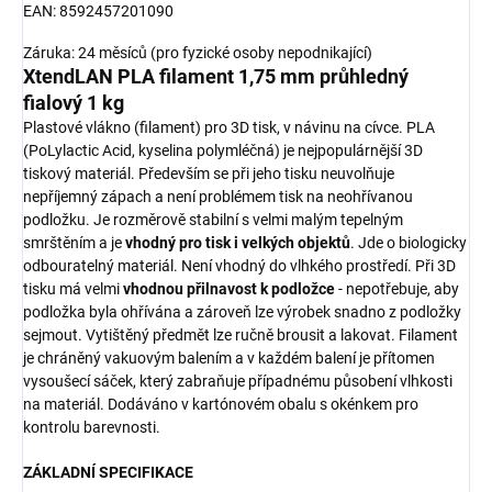
EAN: 8592457201090
Záruka: 24 měsíců (pro fyzické osoby nepodnikající)
XtendLAN PLA filament 1,75 mm průhledný
fialový 1 kg
Plastové vlákno (filament) pro 3D tisk, v návinu na cívce. PLA
(PoLylactic Acid, kyselina polymléčná) je nejpopulárnější 3D
tiskový materiál. Především se při jeho tisku neuvolňuje
nepříjemný zápach a není problémem tisk na neohřívanou
podložku. Je rozměrově stabilní s velmi malým tepelným
smrštěním a je
vhodný pro tisk i velkých objektů
. Jde o biologicky
odbouratelný materiál. Není vhodný do vlhkého prostředí. Při 3D
tisku má velmi
vhodnou přilnavost k podložce
- nepotřebuje, aby
podložka byla ohřívána a zároveň lze výrobek snadno z podložky
sejmout. Vytištěný předmět lze ručně brousit a lakovat. Filament
je chráněný vakuovým balením a v každém balení je přítomen
vysoušecí sáček, který zabraňuje případnému působení vlhkosti
na materiál. Dodáváno v kartónovém obalu s okénkem pro
kontrolu barevnosti.
ZÁKLADNÍ SPECIFIKACE