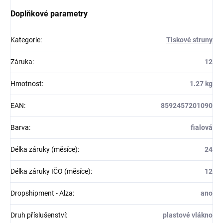
Doplňkové parametry
Kategorie
:
Tiskové struny
Záruka
:
12
Hmotnost
:
1.27 kg
EAN
:
8592457201090
Barva
:
fialová
Délka záruky (měsíce)
:
24
Délka záruky IČO (měsíce)
:
12
Dropshipment - Alza
:
ano
Druh příslušenství
:
plastové vlákno