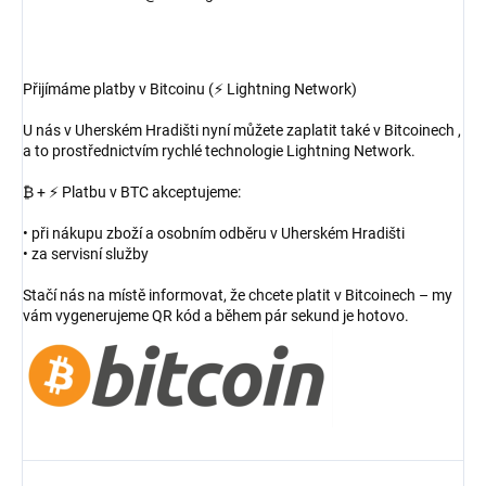
Přijímáme platby v Bitcoinu (⚡ Lightning Network)
U nás v Uherském Hradišti nyní můžete zaplatit také v Bitcoinech ,
a to prostřednictvím rychlé technologie Lightning Network.
₿ + ⚡ Platbu v BTC akceptujeme:
• při nákupu zboží a osobním odběru v Uherském Hradišti
• za servisní služby
Stačí nás na místě informovat, že chcete platit v Bitcoinech – my
vám vygenerujeme QR kód a během pár sekund je hotovo.