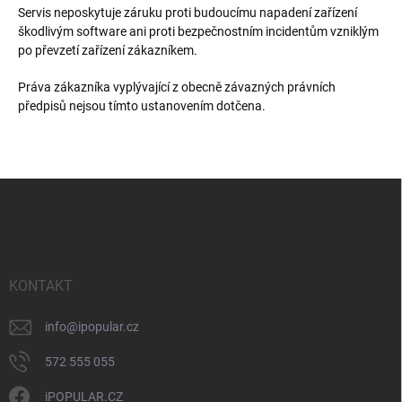
Servis neposkytuje záruku proti budoucímu napadení zařízení
škodlivým software ani proti bezpečnostním incidentům vzniklým
po převzetí zařízení zákazníkem.
Práva zákazníka vyplývající z obecně závazných právních
předpisů nejsou tímto ustanovením dotčena.
Z
á
p
a
t
í
KONTAKT
info
@
ipopular.cz
572 555 055
iPOPULAR.CZ