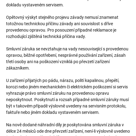
dokladu vystaveném servisem.
Opětovný výskyt stejného projevu závady nemusí znamenat
totožnou technickou příčinu závady ani souvislost s dříve
provedenou opravou. Pro posouzení případné reklamace je
rozhodující zjištěná technická příčina vady.
Smluvní záruka se nevztahuje na vady nesouvisející s provedenou
opravou, běžné opotřebení, nesprávné používání zařízení, zásah
třetí osoby ani na poškození vzniklá po převzetí zařízení
zákazníkem.
U zařízení přijatých po pádu, nárazu, polití kapalinou, přepětí,
korozi nebo jiném mechanickém či elektrickém poškození si servis
vyhrazuje právo smluvní záruku na provedenou opravu
neposkytnout. Poskytnutí a rozsah případné smluvní záruky musí
být v takovém případě výslovně uvedeny na servisním protokolu,
faktuře nebo jiném dokladu vystaveném servisem.
Na nově dodané náhradní díly je poskytována smluvní záruka v
délce 24 měsíců ode dne převzetí zařízení, není-li výslovně uvedeno