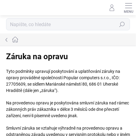
Přejít
na
obsah
Hledat
Domů
Záruka na opravu
Tyto podmínky upravují poskytování a uplatňování záruky na
opravy prováděné společností Popular computers s.r.o., IČO:
27705609, se sídlem Mariánské náměstí 80, 686 01 Uherské
Hradiště (dále jen „záruka“).
Na provedenou opravu je poskytována smluvní záruka nad rámec
zákonných práv zákazníka v délce 3 měsíců ode dne převzetí
zařízení, není-li písemně uvedeno jinak.
Smluvní záruka se vztahuje výhradně na provedenou opravu a
odstraněnou závadu uvedenou v servisním protokolu nebo v jiném