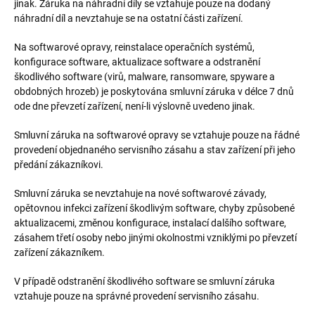
jinak. Záruka na náhradní díly se vztahuje pouze na dodaný
náhradní díl a nevztahuje se na ostatní části zařízení.
Na softwarové opravy, reinstalace operačních systémů,
konfigurace software, aktualizace software a odstranění
škodlivého software (virů, malware, ransomware, spyware a
obdobných hrozeb) je poskytována smluvní záruka v délce 7 dnů
ode dne převzetí zařízení, není-li výslovně uvedeno jinak.
Smluvní záruka na softwarové opravy se vztahuje pouze na řádné
provedení objednaného servisního zásahu a stav zařízení při jeho
předání zákazníkovi.
Smluvní záruka se nevztahuje na nové softwarové závady,
opětovnou infekci zařízení škodlivým software, chyby způsobené
aktualizacemi, změnou konfigurace, instalací dalšího software,
zásahem třetí osoby nebo jinými okolnostmi vzniklými po převzetí
zařízení zákazníkem.
V případě odstranění škodlivého software se smluvní záruka
vztahuje pouze na správné provedení servisního zásahu.