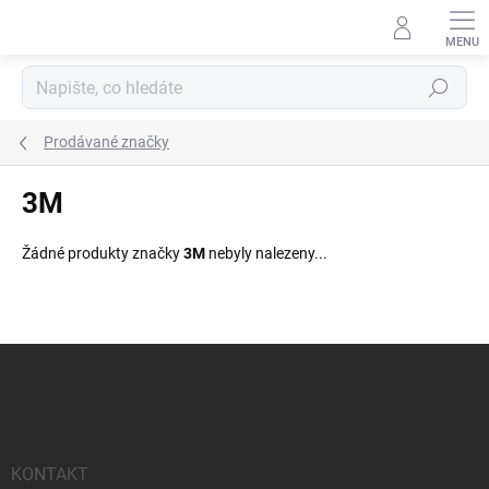
Přejít
na
obsah
Hledat
Prodávané značky
3M
Žádné produkty značky
3M
nebyly nalezeny...
Z
á
p
a
t
í
KONTAKT