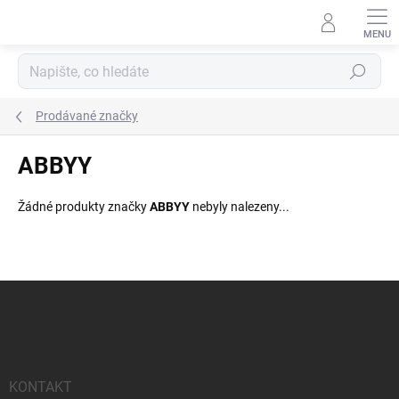
Přejít
na
obsah
Hledat
Prodávané značky
ABBYY
Žádné produkty značky
ABBYY
nebyly nalezeny...
Z
á
p
a
t
í
KONTAKT