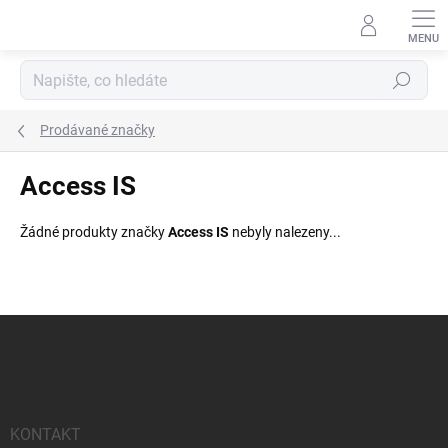
Přejít
na
obsah
Hledat
Prodávané značky
Access IS
Žádné produkty značky
Access IS
nebyly nalezeny...
Z
á
p
a
t
í
KONTAKT