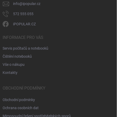
v
info
@
ipopular.cz
ý
p
572 555 055
i
s
iPOPULAR.CZ
u
INFORMACE PRO VÁS
Servis počítačů a notebooků
Čištění notebooků
Vše o nákupu
Kontakty
OBCHODNÍ PODMÍNKY
Obchodní podmínky
Ochrana osobních dat
Mimosoudní řešení spotřebitelských sporů