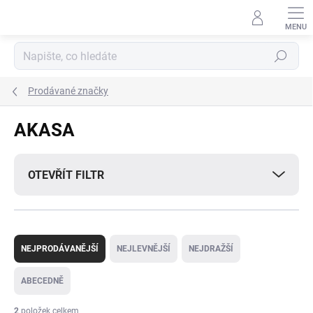
Přejít
na
obsah
Hledat
Prodávané značky
AKASA
OTEVŘÍT FILTR
Ř
a
NEJPRODÁVANĚJŠÍ
NEJLEVNĚJŠÍ
NEJDRAŽŠÍ
z
e
ABECEDNĚ
n
í
2
položek celkem