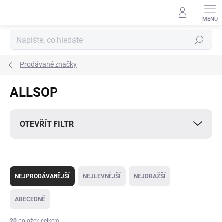
Přejít
na
obsah
Hledat
Prodávané značky
ALLSOP
OTEVŘÍT FILTR
Ř
a
NEJPRODÁVANĚJŠÍ
NEJLEVNĚJŠÍ
NEJDRAŽŠÍ
z
e
ABECEDNĚ
n
í
20
položek celkem