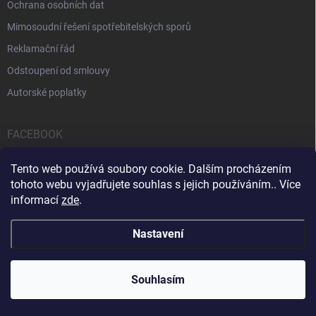
Ochrana osobních dat
Mimosoudní řešení spotřebitelských sporů
Reklamační řád
Odstoupení od smlouvy
Autorské poplatky
FACEBOOK
Tento web používá soubory cookie. Dalším procházením
tohoto webu vyjadřujete souhlas s jejich používáním.. Více
informací
zde
.
Servis počítačů a notebooků
Čištění notebooků
Kontakty
Nastavení
Copyright 2026
iPOPULAR.CZ
. Všechna práva vyhrazena.
Souhlasím
Vytvořil Shoptet