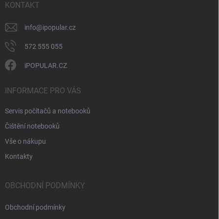
ý
í
KONTAKT
p
i
info
@
ipopular.cz
s
u
572 555 055
iPOPULAR.CZ
INFORMACE PRO VÁS
Servis počítačů a notebooků
Čištění notebooků
Vše o nákupu
Kontakty
OBCHODNÍ PODMÍNKY
Obchodní podmínky