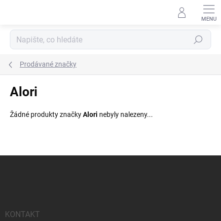
Přejít
na
obsah
Hledat
Prodávané značky
Alori
Žádné produkty značky
Alori
nebyly nalezeny...
Z
á
p
a
t
í
KONTAKT