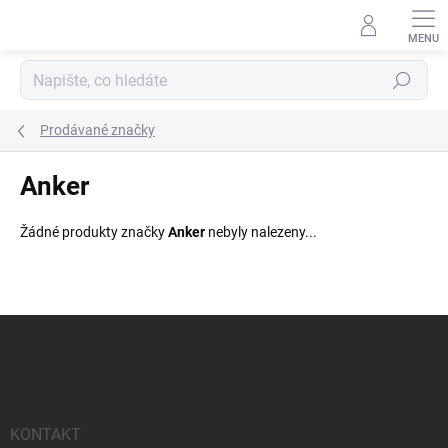
Přejít
na
obsah
Hledat
Prodávané značky
Anker
Žádné produkty značky
Anker
nebyly nalezeny...
Z
á
p
a
t
í
KONTAKT