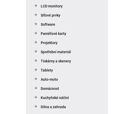
p
LCD monitory
a
n
Síťové prvky
e
Software
l
Paměťové karty
Projektory
Spotřební materiál
Tiskárny a skenery
Tablety
Auto-moto
Domácnost
Kuchyňské náčiní
Dílna a zahrada