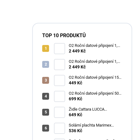
TOP 10 PRODUKTŮ
O2 Roční datové připojení 1,2
TB
2 449 Kč
O2 Roční datové připojení 1,2
TB
2 449 Kč
O2 Roční datové připojení 15
GB
449 Kč
O2 Roční datové připojení 50
GB
699 Kč
Židle Cattara LUCCA
kempingová skládací modrá
649 Kč
Solární plachta Marimex
průměr 3,6 m černá
536 Kč