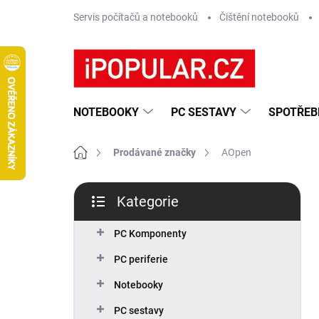
Přejít
Servis počítačů a notebooků
Čištění notebooků
na
obsah
NOTEBOOKY
PC SESTAVY
SPOTŘEB
Domů
Prodávané značky
AOpen
P
Kategorie
o
Přeskočit
s
kategorie
t
PC Komponenty
r
PC periferie
a
n
Notebooky
n
PC sestavy
í