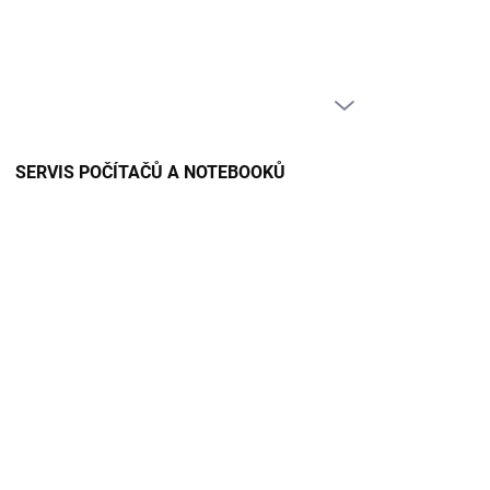
PRÁZDNÝ KOŠÍK
NÁKUPNÍ
KOŠÍK
SERVIS POČÍTAČŮ A NOTEBOOKŮ