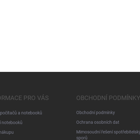
ORMACE PRO VÁS
OBCHODNÍ PODMÍNK
Obchodní podmínky
 počítačů a notebooků
Ochrana osobních dat
í notebooků
Mimosoudní řešení spotřebitelsk
 nákupu
sporů