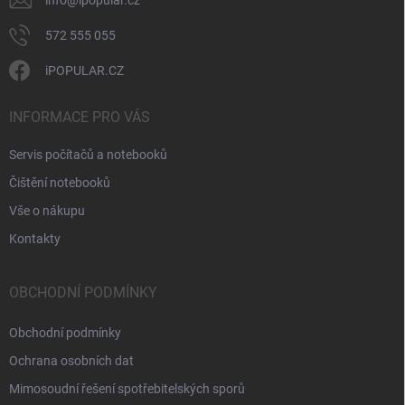
v
info
@
ipopular.cz
ý
p
572 555 055
i
s
iPOPULAR.CZ
u
INFORMACE PRO VÁS
Servis počítačů a notebooků
Čištění notebooků
Vše o nákupu
Kontakty
OBCHODNÍ PODMÍNKY
Obchodní podmínky
Ochrana osobních dat
Mimosoudní řešení spotřebitelských sporů