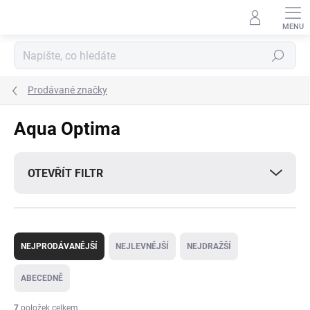
Přejít
na
obsah
Hledat
Prodávané značky
Aqua Optima
OTEVŘÍT FILTR
Ř
a
NEJPRODÁVANĚJŠÍ
NEJLEVNĚJŠÍ
NEJDRAŽŠÍ
z
e
ABECEDNĚ
n
í
7
položek celkem