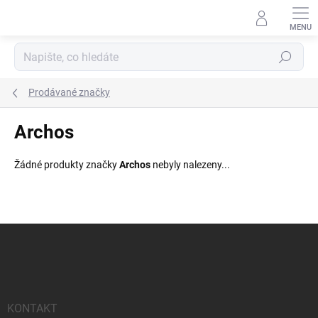
Přejít
na
obsah
Hledat
Prodávané značky
Archos
Žádné produkty značky
Archos
nebyly nalezeny...
Z
á
p
a
t
í
KONTAKT