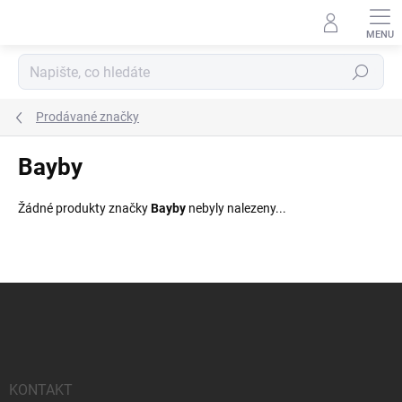
Přejít
na
obsah
Hledat
Prodávané značky
Bayby
Žádné produkty značky
Bayby
nebyly nalezeny...
Z
á
p
a
t
í
KONTAKT