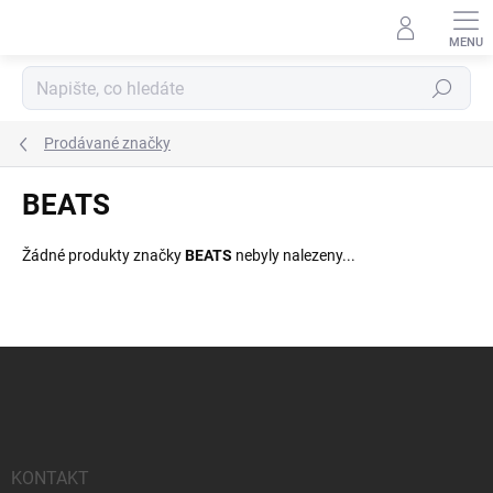
Přejít
na
obsah
Hledat
Prodávané značky
BEATS
Žádné produkty značky
BEATS
nebyly nalezeny...
Z
á
p
a
t
í
KONTAKT