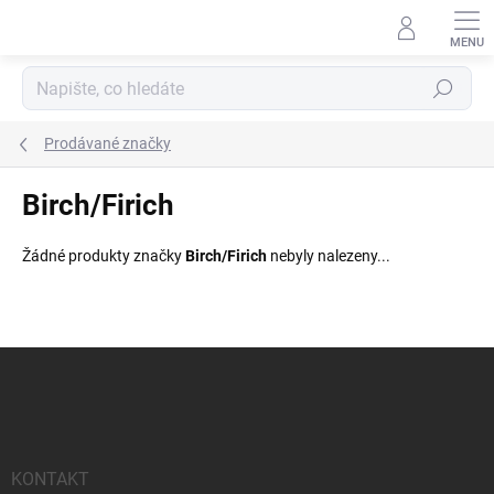
Přejít
na
obsah
Hledat
Prodávané značky
Birch/Firich
Žádné produkty značky
Birch/Firich
nebyly nalezeny...
Z
á
p
a
t
í
KONTAKT