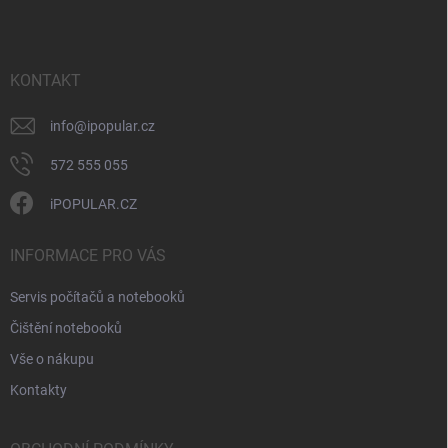
v
n
p
k
í
a
y
t
v
ý
í
KONTAKT
p
i
info
@
ipopular.cz
s
u
572 555 055
iPOPULAR.CZ
INFORMACE PRO VÁS
Servis počítačů a notebooků
Čištění notebooků
Vše o nákupu
Kontakty