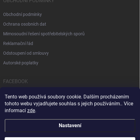
OBCHODNÍ PODMÍNKY
Obchodní podmínky
Ochrana osobních dat
Mimosoudní řešení spotřebitelských sporů
Reklamační řád
Odstoupení od smlouvy
Autorské poplatky
FACEBOOK
Tento web používá soubory cookie. Dalším procházením
tohoto webu vyjadřujete souhlas s jejich používáním.. Více
informací
zde
.
Servis počítačů a notebooků
Čištění notebooků
Kontakty
Nastavení