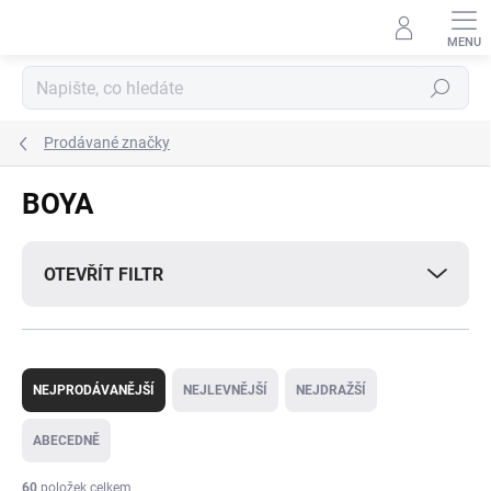
Přejít
na
obsah
Hledat
Prodávané značky
BOYA
OTEVŘÍT FILTR
Ř
a
NEJPRODÁVANĚJŠÍ
NEJLEVNĚJŠÍ
NEJDRAŽŠÍ
z
e
ABECEDNĚ
n
í
60
položek celkem