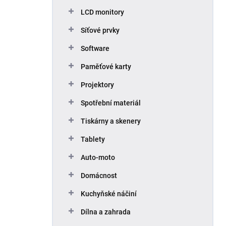
p
LCD monitory
a
n
Síťové prvky
e
Software
l
Paměťové karty
Projektory
Spotřební materiál
Tiskárny a skenery
Tablety
Auto-moto
Domácnost
Kuchyňské náčiní
Dílna a zahrada