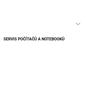
PRÁZDNÝ KOŠÍK
NÁKUPNÍ
KOŠÍK
SERVIS POČÍTAČŮ A NOTEBOOKŮ