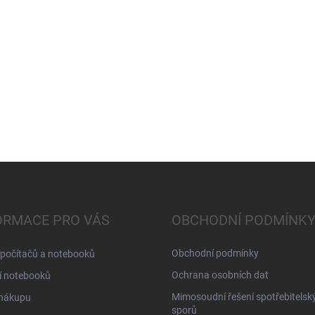
ORMACE PRO VÁS
OBCHODNÍ PODMÍNK
Obchodní podmínky
 počítačů a notebooků
Ochrana osobních dat
í notebooků
Mimosoudní řešení spotřebitelsk
 nákupu
sporů