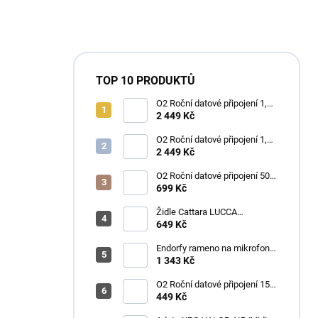
TOP 10 PRODUKTŮ
O2 Roční datové připojení 1,2
TB
2 449 Kč
O2 Roční datové připojení 1,2
TB
2 449 Kč
O2 Roční datové připojení 50
GB
699 Kč
Židle Cattara LUCCA
kempingová skládací modrá
649 Kč
Endorfy rameno na mikrofon
Broadcast Low Profile Boom
1 343 Kč
Arm / 360st. rotace / kulová
hlava / černý
O2 Roční datové připojení 15
GB
449 Kč