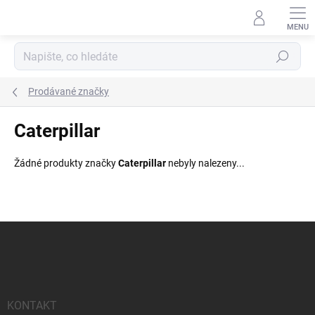
Přejít
na
obsah
Hledat
Prodávané značky
Caterpillar
Žádné produkty značky
Caterpillar
nebyly nalezeny...
Z
á
p
a
t
í
KONTAKT