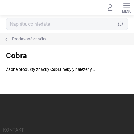
Přejít
na
obsah
Hledat
Prodávané značky
Cobra
Žádné produkty značky
Cobra
nebyly nalezeny...
Z
á
p
a
t
í
KONTAKT