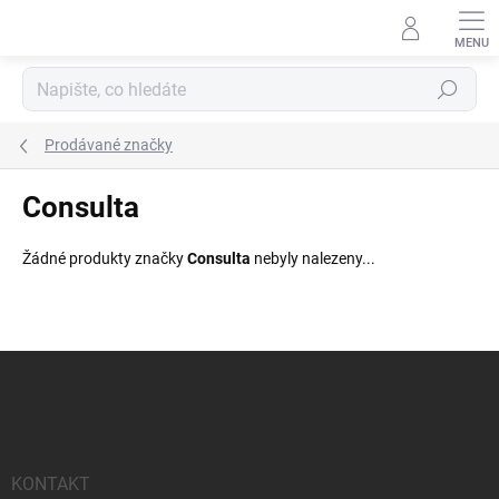
Přejít
na
obsah
Hledat
Prodávané značky
Consulta
Žádné produkty značky
Consulta
nebyly nalezeny...
Z
á
p
a
t
í
KONTAKT