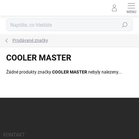
Přejít
na
obsah
Hledat
Prodávané značky
COOLER MASTER
Žádné produkty značky
COOLER MASTER
nebyly nalezeny...
Z
á
p
a
t
í
KONTAKT